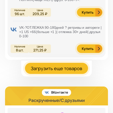
Купить
96
шт.
209,25 ₽
VK-?ОТЛЕЖКА 90-180дней ? ретривы и автореги |
+1 US +66(больше +1 )| отлежка 30+ дней| друзья
0-100
Купить
8
шт.
271,25 ₽
Загрузить еще товаров
ВКонтакте
Раскрученные/С друзьями