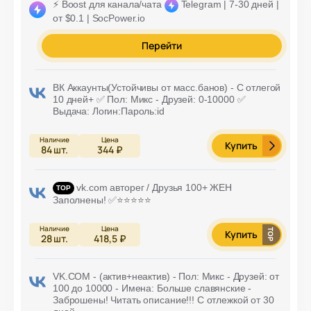
⚡️ Boost для канала/чата
Telegram | 7-30 дней |
от $0.1 | SocPower.io
Перейти
ВК Аккaунты(Устойчивы от масс.банов) - С отлегой
10 дней+ ✅ Пол: Микс - Друзей: 0-10000 ✅
Выдача: Логин:Пароль:id
Купить
84
шт.
344 ₽
vk.com авторег / Друзья 100+ ЖЕН
Заполнены! ✅⭐️⭐️⭐️⭐️⭐️
Купить
28
шт.
418,5 ₽
VK.COM - (актив+неактив) - Пол: Микс - Друзей: от
100 до 10000 - Имена: Больше славянские -
Заброшены! Читать описание!!! С отлежкой от 30