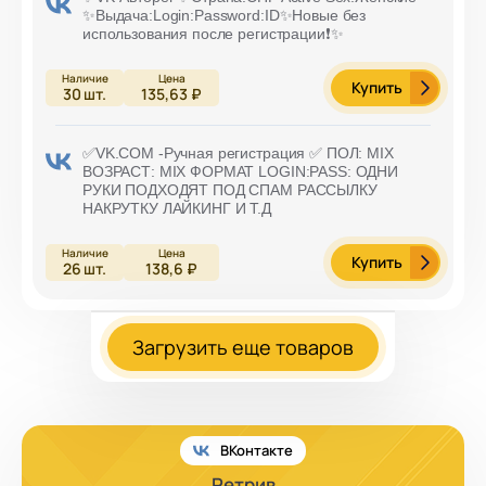
✨Выдача:Login:Password:ID✨Новые без
использования после регистрации❗️✨
Купить
30
шт.
135,63 ₽
✅VK.COM -Ручная регистрация ✅ ПОЛ: MIX
ВОЗРАСТ: MIX ФОРМАТ LOGIN:PASS: ОДНИ
РУКИ ПОДХОДЯТ ПОД СПАМ РАССЫЛКУ
НАКРУТКУ ЛАЙКИНГ И Т.Д
Купить
26
шт.
138,6 ₽
Загрузить еще товаров
ВКонтакте
Ретрив