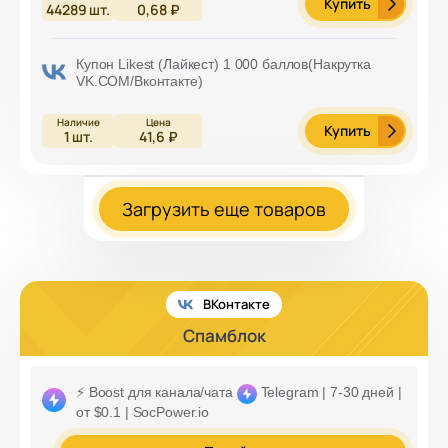
Купить
44289
шт.
0,68 ₽
Купон Likest (Лайкест) 1 000 баллов(Накрутка
VK.COM/Вконтакте)
Купить
1
шт.
41,6 ₽
Загрузить еще товаров
ВКонтакте
Спамблок
⚡️ Boost для канала/чата
Telegram | 7-30 дней |
от $0.1 | SocPower.io