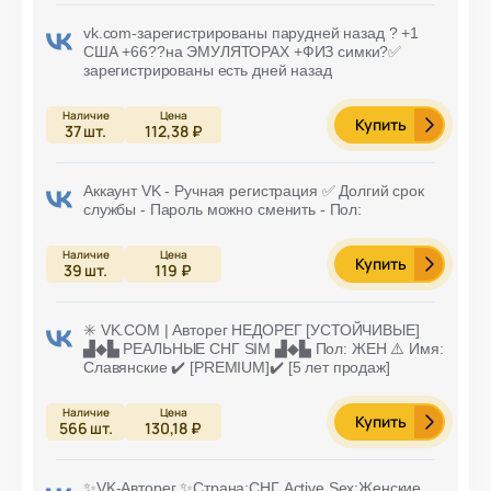
vk.com-зарегистрированы парудней назад ? +1
США +66??на ЭМУЛЯТОРАХ +ФИЗ симки?✅
зарегистрированы есть дней назад
Купить
37
шт.
112,38 ₽
Аккаунт VK - Ручная регистрация ✅ Долгий срок
службы - Пароль можно сменить - Пол:
Купить
39
шт.
119 ₽
✳️​ VK.COM | Авторег НЕДОРЕГ [УСТОЙЧИВЫЕ]
▟︎◆︎▙︎ РЕАЛЬНЫЕ СНГ SIM ▟︎◆︎▙︎ Пол: ЖЕН ⚠️ Имя:
Славянские ✔️ [PREMIUM]✔️ [5 лет продаж]
Купить
566
шт.
130,18 ₽
✨VK-Авторег ✨Страна:СНГ Active Sex:Женские