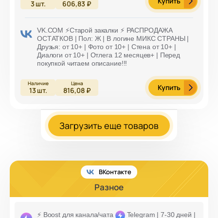
Купить
3
шт.
606,83 ₽
VK.COM ⚡️Старой закалки ⚡️ РАСПРОДАЖА
ОСТАТКОВ | Пол: Ж | В логине МИКС СТРАНЫ |
Друзья: от 10+ | Фото от 10+ | Стена от 10+ |
Диалоги от 10+ | Отлега 12 месяцев+ | Перед
покупкой читаем описание!!!
Купить
13
шт.
816,08 ₽
Загрузить еще товаров
ВКонтакте
Разное
⚡️ Boost для канала/чата
Telegram | 7-30 дней |