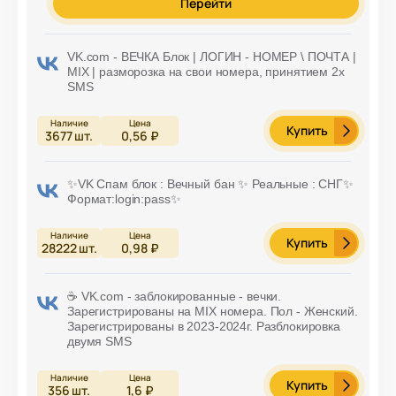
Перейти
VK.com - ВЕЧКА Блок | ЛОГИН - НОМЕР \ ПОЧТА |
MIX | разморозка на свои номера, принятием 2х
SMS
Купить
3677
шт.
0,56 ₽
✨VK Спам блок : Вечный бан ✨ Реальные : СНГ✨
Формат:login:pass✨
Купить
28222
шт.
0,98 ₽
☕ VK.com - заблокированные - вечки.
Зарегистрированы на MIX номера. Пол - Женский.
Зарегистрированы в 2023-2024г. Разблокировка
двумя SMS
Купить
356
шт.
1,6 ₽