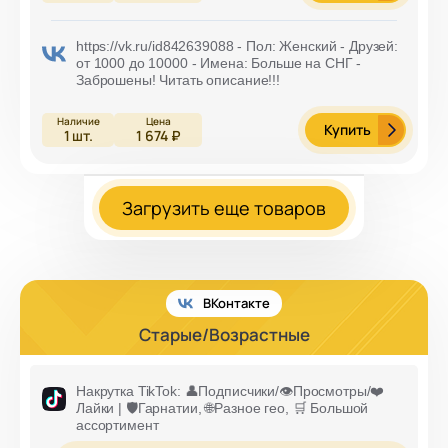
https://vk.ru/id842639088 - Пол: Женский - Друзей:
от 1000 до 10000 - Имена: Больше на СНГ -
Заброшены! Читать описание!!!
Купить
1
шт.
1 674 ₽
Загрузить еще товаров
ВКонтакте
Старые/Возрастные
Накрутка TikTok: 👤Подписчики/👁️Просмотры/❤️
Лайки | 🛡️Гарнатии, 🌐Разное гео, 🛒 Большой
ассортимент