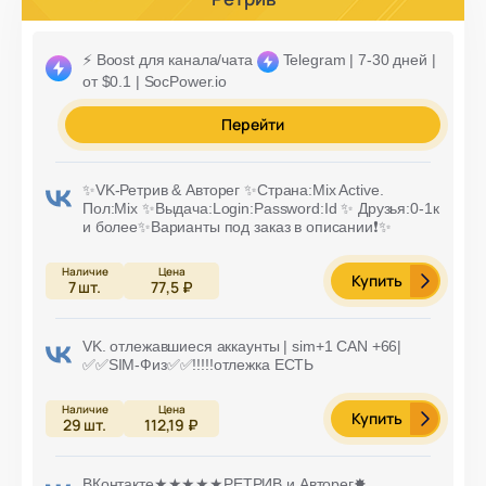
⚡️ Boost для канала/чата
Telegram | 7-30 дней |
от $0.1 | SocPower.io
Перейти
✨VK-Ретрив & Авторег ✨Страна:Mix Active.
Пол:Mix ✨Выдача:Login:Password:Id ✨ Друзья:0-1к
и более✨Варианты под заказ в описании❗️✨
Купить
7
шт.
77,5 ₽
VK. отлежавшиеся аккаунты | sim+1 CAN +66|
✅✅SIM-Физ✅✅!!!!!отлежка ЕСТЬ
Купить
29
шт.
112,19 ₽
ВКонтакте★★★★★РЕТРИВ и Авторег✸