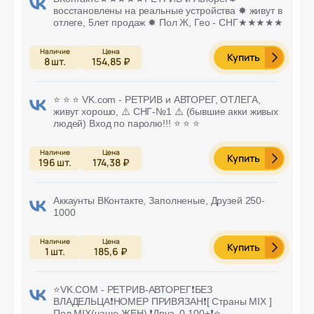
восстановлены на реальные устройства ✸ живут в
отлеге, 5лет продаж ✸ Пол Ж, Гео - СНГ★★★★★
Купить
8
шт.
154,85 ₽
⭐️ ⭐️ ⭐️ VK.com - РЕТРИВ и АВТОРЕГ, ОТЛЕГА,
живут хорошо, ⚠️ СНГ-№1 ⚠️ (бывшие акки живых
людей) Вход по паролю!!! ⭐️ ⭐️ ⭐️
Купить
196
шт.
174,38 ₽
Аккаунты ВКонтакте, Заполненые, Друзей 250-
1000
Купить
1
шт.
185,6 ₽
⭐️VK.COM - РЕТРИВ-АВТОРЕГ❗БЕЗ
ВЛАДЕЛЬЦА❗НОМЕР ПРИВЯЗАН❗[ Страны MIX ]
Пол MIX(чаще ЖЕН) ❗Друз. 0-100+❗⭐️.