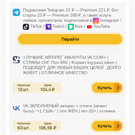
Подписчики Telegram 22 ₽ —
Premium 221 ₽
; Бот
старты 23 ₽ —
Premium 280 ₽
, а также услуги
лайков, просмотров,
подписчиков в
Instagram /
TikTok /
Twitch /
Kick /
YouTube
Перейти
⭐️ЛУЧШИЕ АВТОРЕГ АККАУНТЫ VK.COM⭐️ |
СТРАНЫ СНГ. Пол MIX | Формат log:pass:token |
ПОДОЙДУТ ДЛЯ ЛЮБЫХ ВАШИХ ЦЕЛЕЙ , ДОЛГО
ЖИВУТ | ОТЛИЧНОЕ КАЧЕСТВО
Купить
12
шт.
104,4 ₽
VK-ЗАПОЛНЕНЫЙ авторег + отлега (может
быть)✅+1 США✅ | пол ЖЕН | лет-20+ | отлежка
Купить
60
шт.
106,56 ₽