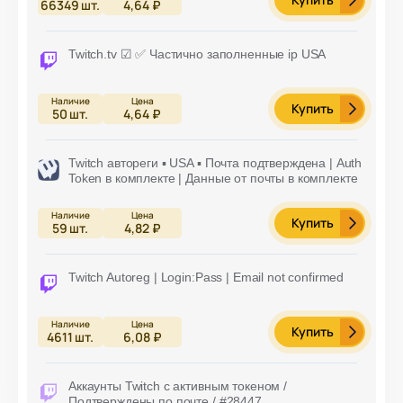
66349
шт.
4,64 ₽
Twitch.tv ☑ ✅ Частично заполненные ip USA
Купить
50
шт.
4,64 ₽
Twitch автореги ▪︎ USA ▪︎ Почта подтверждена | Auth
Token в комплекте | Данные от почты в комплекте
Купить
59
шт.
4,82 ₽
Twitch Autoreg | Login:Pass | Email not confirmed
Купить
4611
шт.
6,08 ₽
Аккаунты Twitch с активным токеном /
Подтверждены по почте / #28447