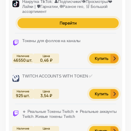
Накрутка TikTok: 👤Подписчики/👁️Просмотры/❤️
Лайки | 🛡️Гарнатии, 🌐Разное гео, 🛒 Большой
ассортимент
Перейти
Токены для фоллов на каналы
Купить
46550
шт.
0,46 ₽
TWITCH ACCOUNTS WITH TOKEN ✅
Купить
925
шт.
3,54 ₽
🔹 Реальные Токены Twitch 🔹 Реальные аккаунты
Twitch Живые токены Twitch
Купить