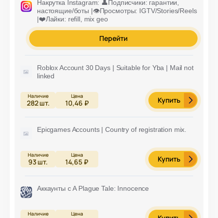
Накрутка Instagram: 👤Подписчики: гарантии,
настоящие/боты |👁️Просмотры: IGTV/Stories/Reels
|❤️Лайки: refill, mix geo
Перейти
Roblox Account 30 Days | Suitable for Yba | Mail not
linked
Купить
282
шт.
10,46 ₽
Epicgames Accounts | Country of registration mix.
Купить
93
шт.
14,65 ₽
Аккаунты с A Plague Tale: Innocence
Купить