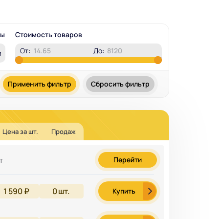
ры
Стоимость товаров
От:
До:
и
Применить фильтр
Сбросить фильтр
Цена за шт.
Продаж
Перейти
т
1 590 ₽
0
шт.
Купить