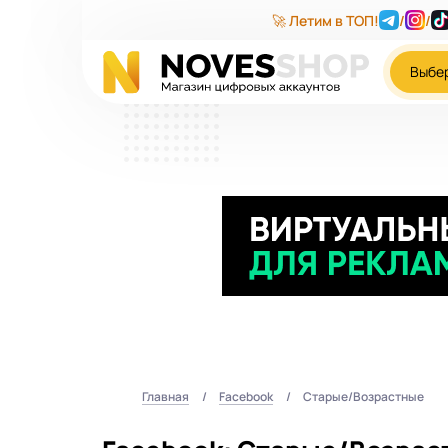
🚀 Летим в ТОП!
/
/
Выбе
Главная
Facebook
Старые/Возрастные