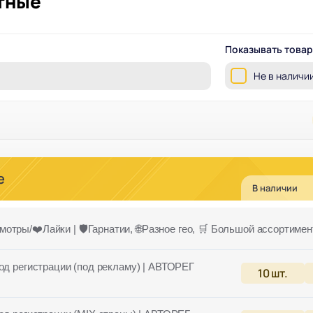
тные
Показывать това
Не в наличи
е
В наличии
мотры/❤️Лайки | 🛡️Гарнатии, 🌐Разное гео, 🛒 Большой ассортимен
од регистрации (под рекламу) | АВТОРЕГ
10
шт.