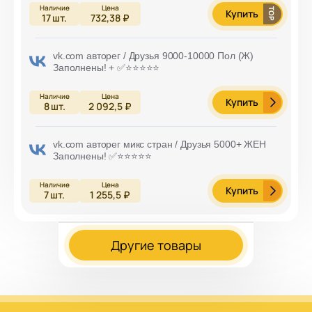
Купить
17
шт.
732,38 ₽
vk.com авторег / Друзья 9000-10000 Пол (Ж)
Заполнены! + ✅⭐️⭐️⭐️⭐️⭐️
Купить
8
шт.
2 092,5 ₽
vk.com авторег микс стран / Друзья 5000+ ЖЕН
Заполнены! ✅⭐️⭐️⭐️⭐️⭐️
Купить
7
шт.
1 255,5 ₽
Другие товары