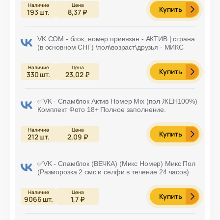
Купить
193
шт.
8,37 ₽
VK.COM - блок, номер привязан - АКТИВ | страна:
(в основном СНГ) \пол\возраст\друзья - МИКС
Купить
330
шт.
23,02 ₽
✅VK - Спамблок Актив Номер Mix (пол ЖЕН100%)
Комплект Фото 18+ Полное заполнение.
Купить
212
шт.
2,09 ₽
✅VK - Спамблок (ВЕЧКА) (Микс Номер) Микс Пол
(Разморозка 2 смс и селфи в течение 24 часов)
Купить
9066
шт.
1,7 ₽