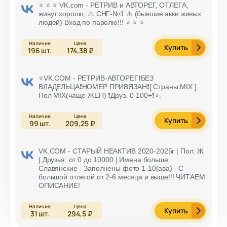
⭐️ ⭐️ ⭐️ VK.com - РЕТРИВ и АВТОРЕГ, ОТЛЕГА,
живут хорошо, ⚠️ СНГ-№1 ⚠️ (бывшие акки живых
людей) Вход по паролю!!! ⭐️ ⭐️ ⭐️
Купить
196
шт.
174,38 ₽
⭐️VK.COM - РЕТРИВ-АВТОРЕГ❗БЕЗ
ВЛАДЕЛЬЦА❗НОМЕР ПРИВЯЗАН❗[ Страны MIX ]
Пол MIX(чаще ЖЕН) ❗Друз. 0-100+❗⭐️.
Купить
99
шт.
209,25 ₽
VK.COM - СТАРЫЙ НЕАКТИВ 2020-2025г | Пол: Ж
| Друзья: от 0 до 10000 | Имена больше
Славянские - Заполнены фото 1-10(ава) - С
большой отлегой от 2-6 месяца и выше!!! ЧИТАЕМ
ОПИСАНИЕ!
Купить
31
шт.
294,5 ₽