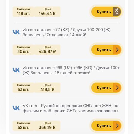
Купить
118
шт.
146,44 ₽
vk.com авторег +77 (KZ) / Друзья 100-200 (Ж)
Заполнены! Отлежка от 14 дней!
Купить
30
шт.
426,87 ₽
vk.com авторег +998 (UZ) +996 (KG) / Друзья 100+
(Ж) Заполнены! 15+ дней отлежка!
Купить
53
шт.
418,5 ₽
VK.com - Ручной авторег актив СНГ/ пол:ЖЕН, на
физ.сим и моб.прокси СНГ/, частично заполнены
Купить
52
шт.
366,19 ₽