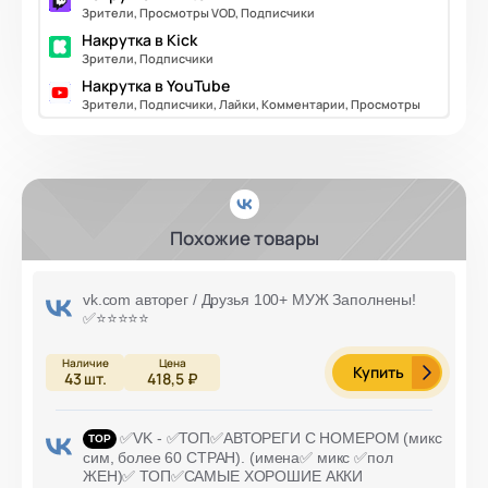
Зрители, Просмотры VOD, Подписчики
Накрутка в Kick
Зрители, Подписчики
Накрутка в YouTube
Зрители, Подписчики, Лайки, Комментарии, Просмотры
Похожие товары
vk.com авторег / Друзья 100+ МУЖ Заполнены!
✅⭐️⭐️⭐️⭐️⭐️
Купить
43
шт.
418,5 ₽
✅VK - ✅ТОП✅АВТОРЕГИ С НОМЕРОМ (микс
сим, более 60 СТРАН). (имена✅ микс ✅пол
ЖЕН)✅ ТОП✅САМЫЕ ХОРОШИЕ АККИ