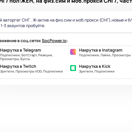
СНГ/ пол:ЖЕН, на физ.сим и моб.прокси СНГ/, ча
й авторгег СНГ . Ж-актив на физ.сим и моб.прокси (СНГ),новые и б/
 1-3 акаунтов пробуйте.
ижение в соц.сетях
SocPower.io
:
Накрутка в Telegram
Накрутка в Instagram
Подписчики, БотСтарт, Реакции,
Подписчики, Лайки, Просмотры
Просмотры, Бусты
Накрутка в Twitch
Накрутка в Kick
Зрители, Просмотры VOD, Подписчики
Зрители, Подписчики