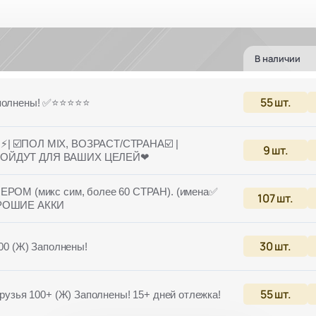
В наличии
55
шт.
лнены! ✅⭐️⭐️⭐️⭐️⭐️
ы⚡️| ☑️ПОЛ MIX, ВОЗРАСТ/СТРАНА☑️ |
9
шт.
ПОДОЙДУТ ДЛЯ ВАШИХ ЦЕЛЕЙ❤
ОМ (микс сим, более 60 СТРАН). (имена✅
107
шт.
РОШИЕ АККИ
30
шт.
200 (Ж) Заполнены!
55
шт.
Друзья 100+ (Ж) Заполнены! 15+ дней отлежка!