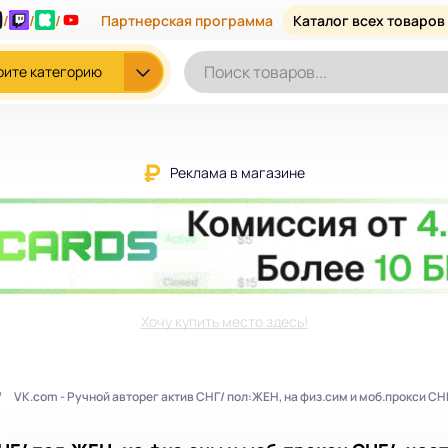
/
/
/
Партнерская программа
Каталог всех товаров
рите категорию
Реклама в магазине
Хочу купить место здесь!
VK.com - Ручной авторег актив СНГ/ пол:ЖЕН, на физ.сим и моб.прокси СН