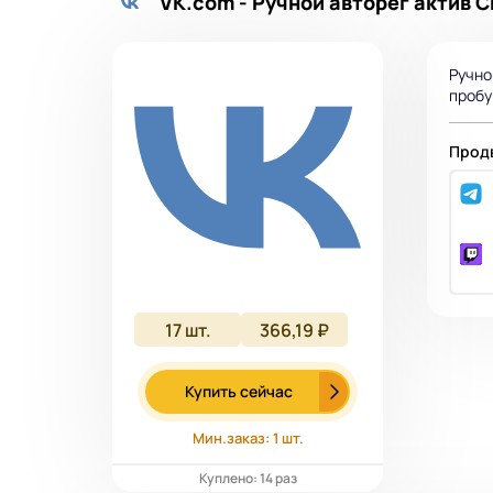
VK.com - Ручной авторег актив 
Ручно
пробу
Продв
17
шт.
366,19 ₽
Купить сейчас
Мин.заказ: 1 шт.
Куплено: 14 раз