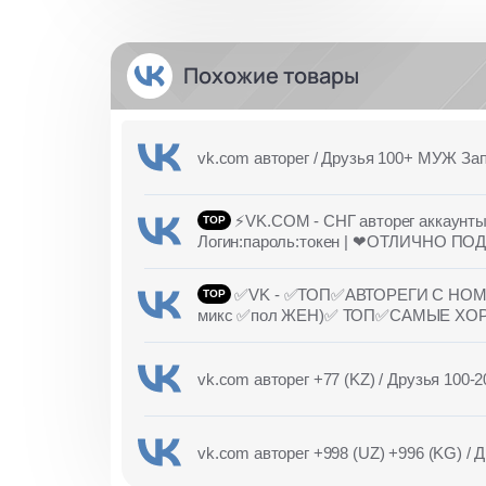
Похожие товары
vk.com авторег / Друзья 100+ МУЖ Запо
⚡️VK.COM - СНГ авторег аккаунт
Логин:пароль:токен | ❤ОТЛИЧНО 
✅VK - ✅ТОП✅АВТОРЕГИ С НОМЕР
микс ✅пол ЖЕН)✅ ТОП✅САМЫЕ ХО
vk.com авторег +77 (KZ) / Друзья 100-
vk.com авторег +998 (UZ) +996 (KG) / 