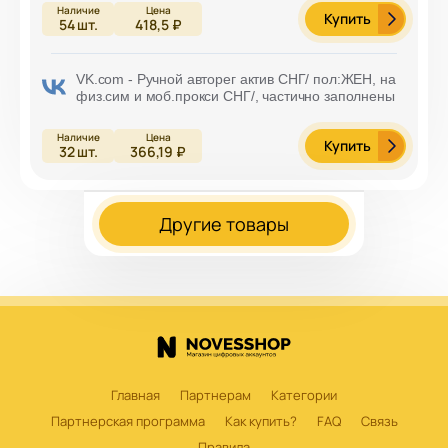
Купить
54
шт.
418,5 ₽
VK.com - Ручной авторег актив СНГ/ пол:ЖЕН, на
физ.сим и моб.прокси СНГ/, частично заполнены
Купить
32
шт.
366,19 ₽
Другие товары
Главная
Партнерам
Категории
Партнерская программа
Как купить?
FAQ
Связь
Правила