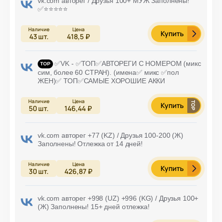
vk.com авторег / Друзья 100+ МУЖ Заполнены!
✅⭐️⭐️⭐️⭐️⭐️
Купить
43
шт.
418,5 ₽
✅VK - ✅ТОП✅АВТОРЕГИ С НОМЕРОМ (микс
сим, более 60 СТРАН). (имена✅ микс ✅пол
ЖЕН)✅ ТОП✅САМЫЕ ХОРОШИЕ АККИ
Купить
50
шт.
146,44 ₽
vk.com авторег +77 (KZ) / Друзья 100-200 (Ж)
Заполнены! Отлежка от 14 дней!
Купить
30
шт.
426,87 ₽
vk.com авторег +998 (UZ) +996 (KG) / Друзья 100+
(Ж) Заполнены! 15+ дней отлежка!