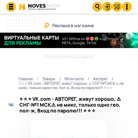
Реклама в магазине
Хочу купить место здесь!
Главная
Товары
ВКонтакте
Авторег
⭐️ ⭐️ ⭐️ VK.com - АВТОРЕГ, живут хорошо, ⚠️ СНГ-№1 МСК⚠️ не
микс, только одно гео, пол-ж, Вход по паролю!!! ⭐️ ⭐️ ⭐️
⭐️ ⭐️ ⭐️ VK.com - АВТОРЕГ, живут хорошо, ⚠️
СНГ-№1 МСК⚠️ не микс, только одно гео,
пол-ж, Вход по паролю!!! ⭐️ ⭐️ ⭐️