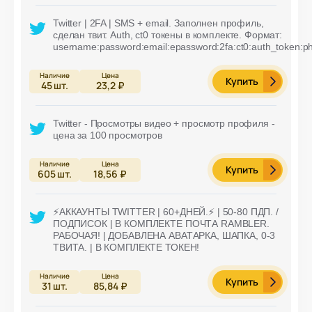
Twitter | 2FA | SMS + email. Заполнен профиль,
сделан твит. Auth, ct0 токены в комплекте. Формат:
username:password:email:epassword:2fa:ct0:auth_token:p
Купить
45
шт.
23,2 ₽
Twitter - Просмотры видео + просмотр профиля -
цена за 100 просмотров
Купить
605
шт.
18,56 ₽
⚡️АККАУНТЫ TWITTER | 60+ДНЕЙ.⚡️ | 50-80 ПДП. /
ПОДПИСОК | В КОМПЛЕКТЕ ПОЧТА RAMBLER.
РАБОЧАЯ! | ДОБАВЛЕНА АВАТАРКА, ШАПКА, 0-3
ТВИТА. | В КОМПЛЕКТЕ ТОКЕН!
Купить
31
шт.
85,84 ₽