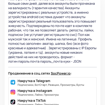
больше семи дней, далее все аккаунты были прочекана
на валидность (гарантия качества) Аккаунты
зарегистрированы с реальных устройств, а именно
устройства android система думает что аккануты
зарегистрировал реальный пользователь это повышает
живучесть. Подтверждены по почте идет в комплекте
рабочая, что так же позволяет делать: репосты, лайки,
подписки (не уступает регистрации по смс) Пол как
мужской так и женский. Имена на латинице. Профиль
полностью заполнен: аватар, шапка, био (все фото
красивые и адекватные) . Зарегистрированы с IP Европы
(украина, латвия и тд). аккаунты новые никаких
действий на них не проводилось. формат -
логин:пароль:почта:пароль_почта:куки - JSON
Продвижение в соц.сетях
SocPower.io
:
Накрутка в Telegram
Подписчики, БотСтарт, Реакции, Просмотры, Бусты
Накрутка в Instagram
Подписчики, Лайки, Просмотры
Накрутка в TikTok
Подписчики, Лайки, Просмотры