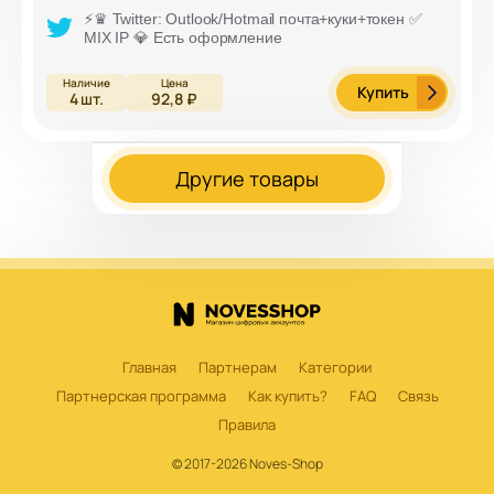
⚡️♛ Twitter: Outlook/Hotmail почта+куки+токен ✅
MIX IP 💎 Есть оформление
Купить
4
шт.
92,8 ₽
Другие товары
Главная
Партнерам
Категории
Партнерская программа
Как купить?
FAQ
Связь
Правила
© 2017-2026 Noves-Shop