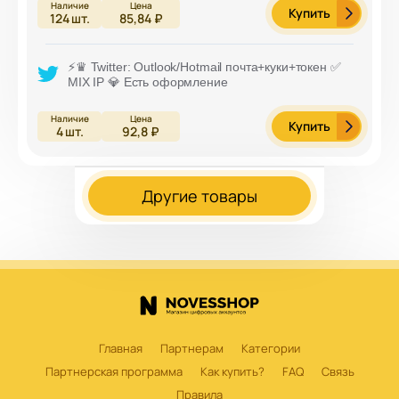
Купить
124
шт.
85,84 ₽
⚡️♛ Twitter: Outlook/Hotmail почта+куки+токен ✅
MIX IP 💎 Есть оформление
Купить
4
шт.
92,8 ₽
Другие товары
Главная
Партнерам
Категории
Партнерская программа
Как купить?
FAQ
Связь
Правила