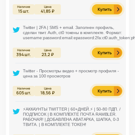
Купить
15
шт.
41,85 ₽
Twitter | 2FA | SMS + email. Заполнен профиль,
сделан твит. Auth, ct0 токены в комплекте. Формат:
username:password:email:epassword:2fa:ct0:auth_token:p
Купить
394
шт.
23,2 ₽
Twitter - Просмотры видео + просмотр профиля -
цена за 100 просмотров
Купить
605
шт.
18,56 ₽
⚡️АККАУНТЫ TWITTER | 60+ДНЕЙ.⚡️ | 50-80 ПДП. /
ПОДПИСОК | В КОМПЛЕКТЕ ПОЧТА RAMBLER.
РАБОЧАЯ! | ДОБАВЛЕНА АВАТАРКА, ШАПКА, 0-3
ТВИТА. | В КОМПЛЕКТЕ ТОКЕН!