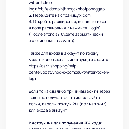
witter-token-
login/hbjfeidompihjflhcgckbbofpoocggap
2. Перейдите на страницу x.com
3. Откройте расширение, вставьте токен
в поле расширения и нажмите "Login"
(После этого вы будете авоматически
залогинены в аккаунте)
Также для входа в аккаунт по токену
можно использовать инструкцию с сайта:
https://dark.shopping/help-
center/post/vhod-s-pomosu-twitter-token-
login
Если по каким либо причинам войти через
токен не получается, то используйте
логин, пароль, почту и 2fa (при наличии)
для входа в аккаунт.
Инструкция для получения 2FA кода: