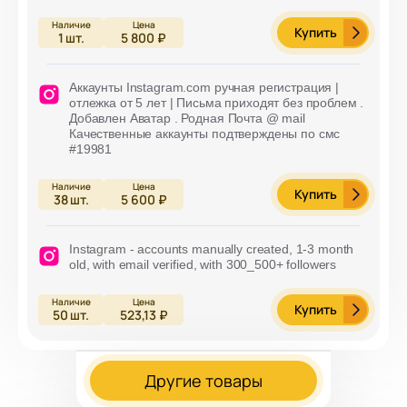
Купить
1
шт.
5 800 ₽
Аккаунты Instagram.com ручная регистрация |
отлежка от 5 лет | Письма приходят без проблем .
Добавлен Аватар . Родная Почта @ mail
Качественные аккаунты подтверждены по смс
#19981
Купить
38
шт.
5 600 ₽
Instagram - accounts manually created, 1-3 month
old, with email verified, with 300_500+ followers
Купить
50
шт.
523,13 ₽
Другие товары