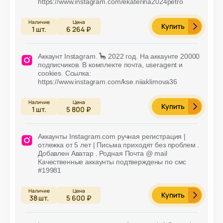
https://www.instagram.com/ekaterina2024petro
Купить
1
шт.
6 264 ₽
Аккаунт Instagram. 🦕 2022 год. На аккаунте 20000
подписчиков. В комплекте почта, useragent и
cookies. Ссылка:
https://www.instagram.com/kse.niiaklimova36
Купить
1
шт.
5 800 ₽
Аккаунты Instagram.com ручная регистрация |
отлежка от 5 лет | Письма приходят без проблем .
Добавлен Аватар . Родная Почта @ mail
Качественные аккаунты подтверждены по смс
#19981
Купить
38
шт.
5 600 ₽