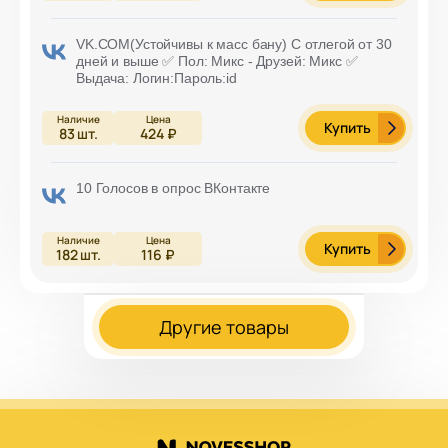
VK.COM(Устойчивы к масс бану) С отлегой от 30
дней и выше ✅ Пол: Микс - Друзей: Микс ✅
Выдача: Логин:Пароль:id
Купить
83
шт.
424 ₽
10 Голосов в опрос ВКонтакте
Купить
182
шт.
116 ₽
Другие товары