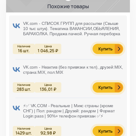
Похожие товары
VK.com - СПИСОК ГРУПП для рассылки (Свыше
10 тыс штук). Тематика ВАКАНСИИ,ОБЬЯЛЕНИЯ,
БАРАХОЛКА. Продажа пачкой. Ручная переборка
Купить
16
шт.
1 046,25 ₽
VK.com - Неактив (без привязки к тел), друзей:MIX,
страна:MIX, пол:MIX
Купить
283
шт.
136,01 ₽
⚡️✅ VK.COM - Реальные | Микс страны (кроме
СНГ) | Пол: рандом | Друзей: рандом | Формат
Login:pass | 90%+ телефон привязан ✅⚡️
Купить
1429
шт.
92,98 ₽