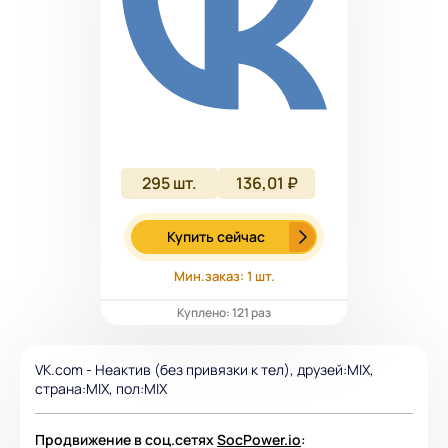
295
шт.
136,01 ₽
Купить сейчас
Мин.заказ: 1 шт.
Куплено: 121 раз
VK.com - Неактив (без привязки к тел), друзей:MIX,
страна:MIX, пол:MIX
Продвижение в соц.сетях
SocPower.io
: