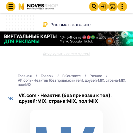
Реклама в магазине
Хочу купить место здесь!
Главная
Товары
ВКонтакте
Разное
VK.com - Неактив (без привязки к тел), друзей:MIX, страна:MIX,
пол:MIX
VK.com - Неактив (без привязки к тел),
друзей:MIX, страна:MIX, пол:MIX