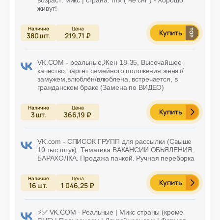
живут!
Купить
380
шт.
219,71 ₽
VK.COM - реальные,Жен 18-35, Высочайшее
качество, таргет семейного положения:женат/
замужем,влюблён/влюблена, встречается, в
гражданском браке (Замена по ВИДЕО)
Купить
3
шт.
366,19 ₽
VK.com - СПИСОК ГРУПП для рассылки (Свыше
10 тыс штук). Тематика ВАКАНСИИ,ОБЬЯЛЕНИЯ,
БАРАХОЛКА. Продажа пачкой. Ручная переборка
Купить
16
шт.
1 046,25 ₽
⚡️✅ VK.COM - Реальные | Микс страны (кроме