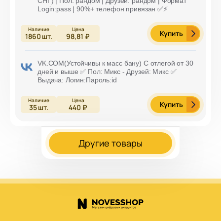
СНГ) | Пол: рандом | Друзей: рандом | Формат
Login:pass | 90%+ телефон привязан ✅⚡️
Купить
1860
шт.
98,81 ₽
VK.COM(Устойчивы к масс бану) С отлегой от 30
дней и выше ✅ Пол: Микс - Друзей: Микс ✅
Выдача: Логин:Пароль:id
Купить
35
шт.
440 ₽
Другие товары