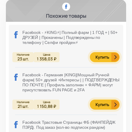
Похожие товары
Facebook - ⚡️KING⚡️| Полный фарм | 1 ГОД + | 50+
ДРУЗЕЙ | Прокачены | Подтверждены по
телефону | Селфи пройден⚡️
Купить
23
шт.
1 358,03 ₽
Facebook - Германия |KING||Мощный Ручной
фарм| 50+ друзей +Интересы | | ПОДТВЕРЖДЕНЫ
ПО ПОЧТЕ | Профиль заполнен + ФАРМ| могут
присутствовать FUN PAGE и 2FA
Купить
21
шт.
1 150,88 ₽
Facebook Трастовые Страницы ФБ (ФАНПЕЙДЖ
ПЗРД). Под заказ (кол-во подписок рандом)