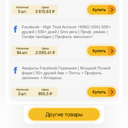
Купить
5
шт.
2 615,63 ₽
Facebook - High Trust Account ⚡️KING USA | 500+
друзей | 500+ дней | Sms рега | Проф. режим |
Селфи пройден | Профиль заполнен⚡️
Купить
84
шт.
2 090,41 ₽
Аккаунты Facebook Германия | Мощный Ручной
фарм | 50+ друзей Ава + Посты + Профиль
заполнен + Интересы
Купить
2
шт.
855,5 ₽
Другие товары