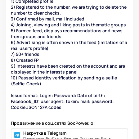
1) Completed profile
2) Registered to the number, we are trying to delete the
number to clear checks.
3) Confirmed by mail, mail included.
4) Joining, viewing and liking posts in thematic groups
5) Formed feed, displays recommendations and news
from groups and friends
6) Advertising is often shown in the feed (imitation of a
real user’s profile)
7) 50+ friends
8) Created FP
9) Interests have been created on the account and are
displayed in the Interests panel
10) Passed identity verification by sending a selfie
(Selfie-Check)
Issue format: Login: Password: Date of birth:
Facebook_ID: user agent: token: mail: password:
Cookie JSON: 2FA codes
Продвижение в соц.сетях
SocPower.io
:
Накрутка в Telegram
Подписчики, БотСтарт, Реакции, Просмотры, Бусты