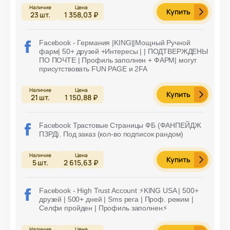
Купить
23
шт.
1 358,03 ₽
Facebook - Германия |KING||Мощный Ручной
фарм| 50+ друзей +Интересы | | ПОДТВЕРЖДЕНЫ
ПО ПОЧТЕ | Профиль заполнен + ФАРМ| могут
присутствовать FUN PAGE и 2FA
Купить
21
шт.
1 150,88 ₽
Facebook Трастовые Страницы ФБ (ФАНПЕЙДЖ
ПЗРД). Под заказ (кол-во подписок рандом)
Купить
5
шт.
2 615,63 ₽
Facebook - High Trust Account ⚡️KING USA | 500+
друзей | 500+ дней | Sms рега | Проф. режим |
Селфи пройден | Профиль заполнен⚡️