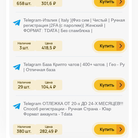
Купить
658
шт.
301,6 ₽
Telegram-Италия ( Italy )|Физ сим | Чистый | Ручная
регистрация |2FA (с паролем)| Женский |
ФОРМАТ: TDATA | Без спамблока |
Купить
3
шт.
418,5 ₽
Telagram База Крипто чатов | 400+ чатов. | Гео - Ру
| Отличная база
Купить
29
шт.
104,4 ₽
Telegram ОТЛЕЖКА ОТ 20-х ДО 24-Х МЕСЯЦЕВ!!!
Способ регистрации - Ручная Страна - Юар
Формат аккаунта - Tdata
Купить
380
шт.
282,49 ₽