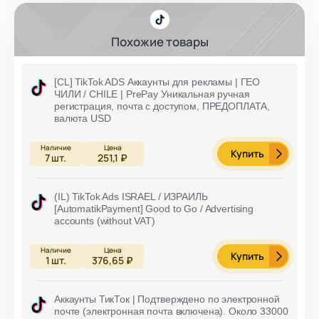
Похожие товары
[CL] TikTok ADS Аккаунты для рекламы | ГЕО
ЧИЛИ / CHILE | PrePay Уникальная ручная
регистрация, почта с доступом, ПРЕДОПЛАТА,
валюта USD
Купить
7
шт.
251,1 ₽
(IL) TikTok Ads ISRAEL / ИЗРАИЛЬ
[AutomatikPayment] Good to Go / Advertising
accounts (without VAT)
Купить
1
шт.
376,65 ₽
Аккаунты ТикТок | Подтверждено по электронной
почте (электронная почта включена). Около 33000