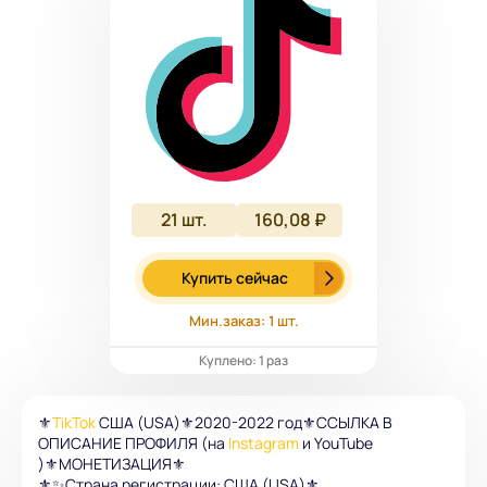
21
шт.
160,08 ₽
Купить сейчас
Мин.заказ: 1 шт.
Куплено: 1 раз
⚜️
TikTok
США (USA)⚜️2020-2022 год⚜️ССЫЛКА В
ОПИСАНИЕ ПРОФИЛЯ (на
Instagram
и YouTube
)⚜️МОНЕТИЗАЦИЯ⚜️
⚜️✨Страна регистрации: США (USA)⚜️