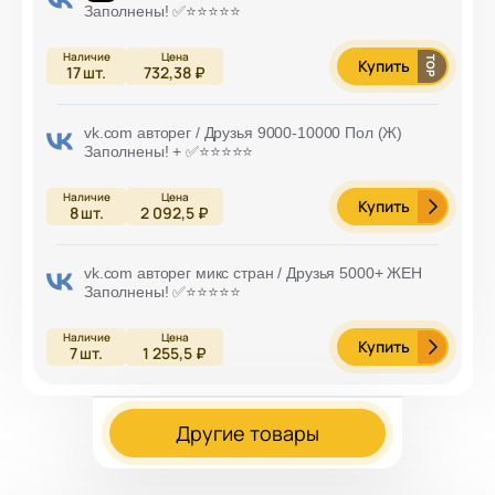
Заполнены! ✅⭐️⭐️⭐️⭐️⭐️
Купить
17
шт.
732,38 ₽
vk.com авторег / Друзья 9000-10000 Пол (Ж)
Заполнены! + ✅⭐️⭐️⭐️⭐️⭐️
Купить
8
шт.
2 092,5 ₽
vk.com авторег микс стран / Друзья 5000+ ЖЕН
Заполнены! ✅⭐️⭐️⭐️⭐️⭐️
Купить
7
шт.
1 255,5 ₽
Другие товары