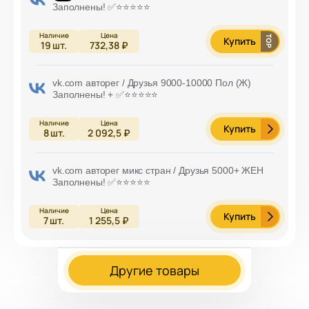
Заполнены! ✅⭐️⭐️⭐️⭐️⭐️
Купить
19
шт.
732,38 ₽
vk.com авторег / Друзья 9000-10000 Пол (Ж)
Заполнены! + ✅⭐️⭐️⭐️⭐️⭐️
Купить
8
шт.
2 092,5 ₽
vk.com авторег микс стран / Друзья 5000+ ЖЕН
Заполнены! ✅⭐️⭐️⭐️⭐️⭐️
Купить
7
шт.
1 255,5 ₽
Другие товары