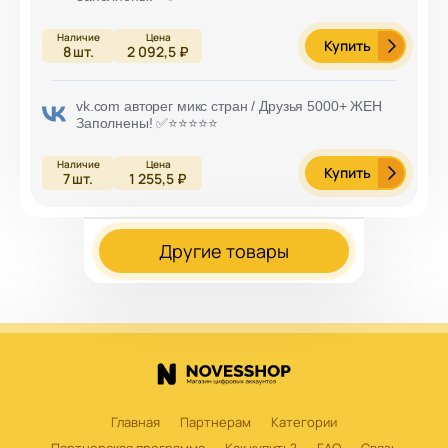
Купить
8
шт.
2 092,5 ₽
vk.com авторег микс стран / Друзья 5000+ ЖЕН
Заполнены! ✅⭐️⭐️⭐️⭐️⭐️
Купить
7
шт.
1 255,5 ₽
Другие товары
Главная
Партнерам
Категории
Партнерская программа
Как купить?
FAQ
Связь