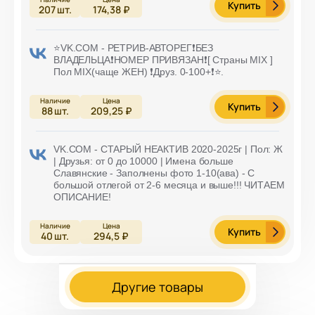
Купить
207
шт.
174,38 ₽
⭐️VK.COM - РЕТРИВ-АВТОРЕГ❗БЕЗ
ВЛАДЕЛЬЦА❗НОМЕР ПРИВЯЗАН❗[ Страны MIX ]
Пол MIX(чаще ЖЕН) ❗Друз. 0-100+❗⭐️.
Купить
88
шт.
209,25 ₽
VK.COM - СТАРЫЙ НЕАКТИВ 2020-2025г | Пол: Ж
| Друзья: от 0 до 10000 | Имена больше
Славянские - Заполнены фото 1-10(ава) - С
большой отлегой от 2-6 месяца и выше!!! ЧИТАЕМ
ОПИСАНИЕ!
Купить
40
шт.
294,5 ₽
Другие товары