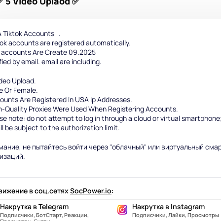
 5 Video Uplaod ✅
 Tiktok Accounts .
ok accounts are registered automatically.
 accounts Are Create 09.2025
fied by email. email are including.
deo Upload.
e Or Female.
ounts Are Registered In USA Ip Addresses.
h-Quality Proxies Were Used When Registering Accounts.
e note: do not attempt to log in through a cloud or virtual smartphone
ll be subject to the authorization limit.
ание, не пытайтесь войти через "облачный" или виртуальный смар
изаций.
ижение в соц.сетях
SocPower.io
:
Накрутка в Telegram
Накрутка в Instagram
Подписчики, БотСтарт, Реакции,
Подписчики, Лайки, Просмотры