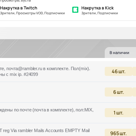
Просмотры, Бусты
Накрутка в Twitch
Накрутка в Kick
Зрители, Просмотры VOD, Подписчики
Зрители, Подписчики
В наличии
е, почта@rambler.ru в комплекте. Пол(mix).
46
шт.
ы с mix ip. #24099
6
шт.
дены по почте (почта в комплекте), пол:MIX,
1
шт.
 Via rambler Mails Accounts EMPTY Mail
965
шт.