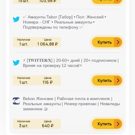
15
шт.
103,98 ₽
✅ Аккаунты Tabor [Табор] • Пол: Женский •
Номера - СНГ • Реальные аккаунты •
Подтверждены по телефону ✅
Купить
1
шт.
1 064,88 ₽
⚡️ [𝐓𝐖𝐈𝐓𝐓𝐄𝐑/𝐗] | 20-60+ дней | 20+ подписчиков |
Время на проверку 12 часов!⚡️
Купить
1
шт.
116 ₽
Beboo Женские | Рабочая почта в комплекте |
Реальные аккаунты | Номер привязан | Невалиды
заменяем 🤝
Купить
3
шт.
640 ₽