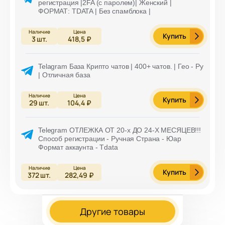
регистрация |2FA (с паролем)| Женский |
ФОРМАТ: TDATA | Без спамблока |
Купить
3
шт.
418,5 ₽
Telagram База Крипто чатов | 400+ чатов. | Гео - Ру
| Отличная база
Купить
29
шт.
104,4 ₽
Telegram ОТЛЕЖКА ОТ 20-х ДО 24-Х МЕСЯЦЕВ!!!
Способ регистрации - Ручная Страна - Юар
Формат аккаунта - Tdata
Купить
372
шт.
282,49 ₽
Другие товары