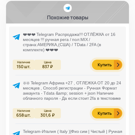
Похожие товары
❤️❤️❤️ Telegram Распродажа!!! ОТЛЁЖКА от 16
месяцев !!! ручная рега / пол:MIX /
страна:АМЕРИКА,(США) / TData / 2FA (в
комплекте) ❤️❤️❤️
Купить
150
шт.
837 ₽
❇️❇️ Telegram Африка +27 , ОТЛЕЖКА ОТ 20 до 24
месяцев , Способ регистрации - Ручная Формат
аккаунта - Tdata &amp; session + json Наличие
облачного пароля - Да если стоит 2fa в текстовике
Купить
658
шт.
301,6 ₽
Telegram-Италия ( Italy )|Физ сим | Чистый | Ручная