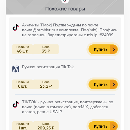
Похожие товары
Аккаунты Tiktok| Подтверждены по почте,
почта@rambler.ru в комплекте. Пол(mix). Профиль
не заполнен. Зарегистрированы с mix ip. #24099
Купить
46
шт.
35 ₽
Ручная регистрация Tik Tok
Купить
6
шт.
23,2 ₽
TIKTOK - ручная регистрация, подтверждены по
почте (почта в комплекте), пол:MIX, добавлен
аватар, рега с USA IP
Купить
1
шт.
209,25 ₽