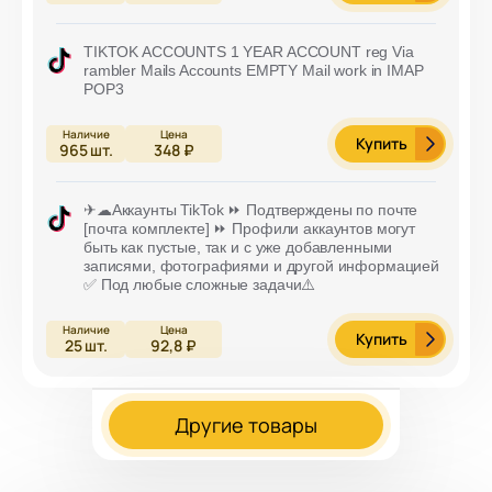
TIKTOK ACCOUNTS 1 YEAR ACCOUNT reg Via
rambler Mails Accounts EMPTY Mail work in IMAP
POP3
Купить
965
шт.
348 ₽
✈☁Аккаунты TikTok ⏩ Подтверждены по почте
[почта комплекте] ⏩ Профили аккаунтов могут
быть как пустые, так и с уже добавленными
записями, фотографиями и другой информацией
✅ Под любые сложные задачи⚠️
Купить
25
шт.
92,8 ₽
Другие товары