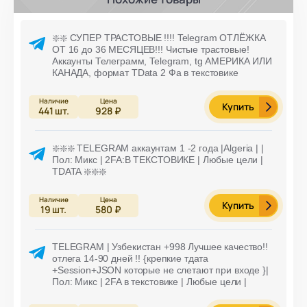
❇️❇️ СУПЕР ТРАСТОВЫЕ !!!! Telegram ОТЛЁЖКА
ОТ 16 до 36 МЕСЯЦЕВ!!! Чистые трастовые!
Аккаунты Телеграмм, Telegram, tg АМЕРИКА ИЛИ
КАНАДА, формат TData 2 Фа в текстовике
Купить
441
шт.
928 ₽
❇️❇️❇️ TELEGRAM аккаунтам 1 -2 года |Algeria | |
Пол: Микс | 2FA:В ТЕКСТОВИКЕ | Любые цели |
TDATA ❇️❇️❇️
Купить
19
шт.
580 ₽
TELEGRAM | Узбекистан +998 Лучшее качество!!
отлега 14-90 дней !! {крепкие тдата
+Session+JSON которые не слетают при входе }|
Пол: Микс | 2FA в текстовике | Любые цели |