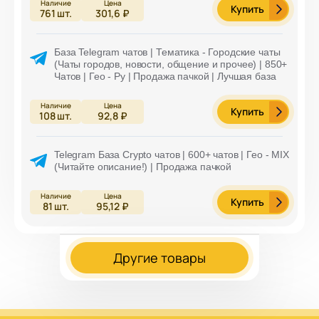
Купить
761
шт.
301,6 ₽
База Telegram чатов | Тематика - Городские чаты
(Чаты городов, новости, общение и прочее) | 850+
Чатов | Гео - Ру | Продажа пачкой | Лучшая база
Купить
108
шт.
92,8 ₽
Telegram База Crypto чатов | 600+ чатов | Гео - MIX
(Читайте описание!) | Продажа пачкой
Купить
81
шт.
95,12 ₽
Другие товары