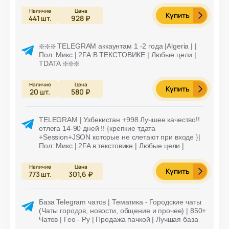
Купить
441
шт.
928 ₽
❇️❇️❇️ TELEGRAM аккаунтам 1 -2 года |Algeria | |
Пол: Микс | 2FA:В ТЕКСТОВИКЕ | Любые цели |
TDATA ❇️❇️❇️
Купить
20
шт.
580 ₽
TELEGRAM | Узбекистан +998 Лучшее качество!!
отлега 14-90 дней !! {крепкие тдата
+Session+JSON которые не слетают при входе }|
Пол: Микс | 2FA в текстовике | Любые цели |
Купить
773
шт.
301,6 ₽
База Telegram чатов | Тематика - Городские чаты
(Чаты городов, новости, общение и прочее) | 850+
Чатов | Гео - Ру | Продажа пачкой | Лучшая база