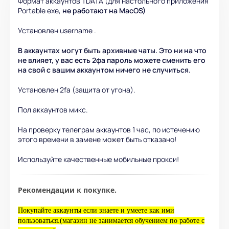
Формат аккаунтов TDATA (для настольного приложения
Portable exe,
не работают на MacOS
)
Установлен username .
В аккаунтах могут быть архивные чаты. Это ни на что
не влияет, у вас есть 2фа пароль можете сменить его
на свой с вашим аккаунтом ничего не случиться.
Установлен 2fa (защита от угона).
Пол аккаунтов микс.
На проверку телеграм аккаунтов 1 час, по истечению
этого времени в замене может быть отказано!
Используйте качественные мобильные прокси!
Рекомендации к покупке.
Покупайте аккаунты если знаете и умеете как ими
пользоваться.(магазин не занимается обучением по работе с