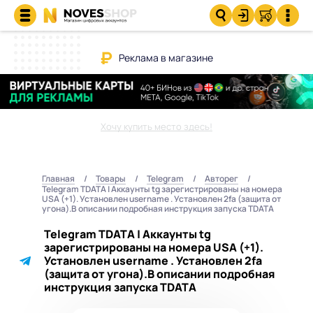
Реклама в магазине
Хочу купить место здесь!
Главная
Товары
Telegram
Авторег
Telegram TDATA | Аккаунты tg зарегистрированы на номера
USA (+1). Установлен username . Установлен 2fa (защита от
угона).В описании подробная инструкция запуска TDATA
Telegram TDATA | Аккаунты tg
зарегистрированы на номера USA (+1).
Установлен username . Установлен 2fa
(защита от угона).В описании подробная
инструкция запуска TDATA