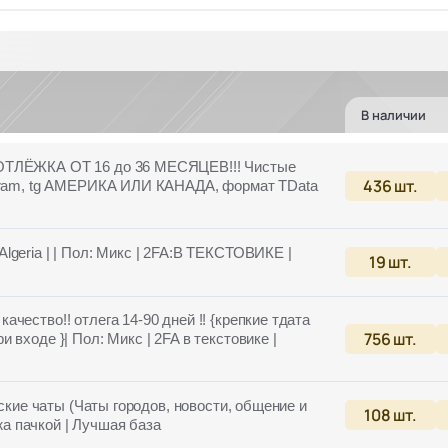
В наличии
 ОТЛЁЖКА ОТ 16 до 36 МЕСЯЦЕВ!!! Чистые
436
шт.
egram, tg АМЕРИКА ИЛИ КАНАДА, формат TData
Algeria | | Пол: Микс | 2FA:В ТЕКСТОВИКЕ |
19
шт.
чество!! отлега 14-90 дней !! {крепкие тдата
756
шт.
входе }| Пол: Микс | 2FA в текстовике |
дские чаты (Чаты городов, новости, общение и
108
шт.
ажа пачкой | Лучшая база