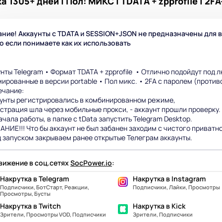
 1305+ дней | Пол: МИКС | TDATA + zpprofile | 2F
ние! Аккаунты с TDATA и SESSION+JSON не предназначены для 
о если понимаете как их использовать
нты Telegram • Формат TDATA + zpprofile • Отлично подойдут под л
ированные в версии portable • Пол микс. • 2FA с паролем (проти
ечание:
аунты регистрировались в комбинированном режиме,
истрация шла через мобильные прокси, - аккаунт прошли проверку.
ачала работы, в папке с tData запустить Telegram Desktop.
НИЕ!!! Что бы аккаунт не был забанен заходим с чистого приватн
 запуском закрываем ранее открытые Телеграм аккаунты.
ижение в соц.сетях
SocPower.io
:
Накрутка в Telegram
Накрутка в Instagram
Подписчики, БотСтарт, Реакции,
Подписчики, Лайки, Просмотры
Просмотры, Бусты
Накрутка в Twitch
Накрутка в Kick
Зрители, Просмотры VOD, Подписчики
Зрители, Подписчики