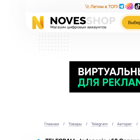
🚀 Летим в ТОП!
/
/
Выбе
Главная
Товары
Telegram
Авторег