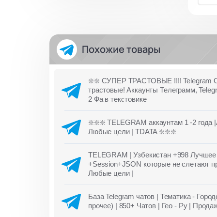
Похожие товары
❇️❇️ СУПЕР ТРАСТОВЫЕ !!!! Telegram
трастовые! Аккаунты Телеграмм, Tel
2 Фа в текстовике
❇️❇️❇️ TELEGRAM аккаунтам 1 -2 года |
Любые цели | TDATA ❇️❇️❇️
TELEGRAM | Узбекистан +998 Лучшее ка
+Session+JSON которые не слетают при 
Любые цели |
База Telegram чатов | Тематика - Горо
прочее) | 850+ Чатов | Гео - Ру | Прод