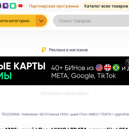
/
/
/
Партнерская программа
Каталог всех товаров
рите категорию
Реклама в магазине
Хочу купить место здесь!
TELEGRAM - Indonesia +62 Отлежка 1305+ дней | Пол: МИКС | TDATA + zpprofile