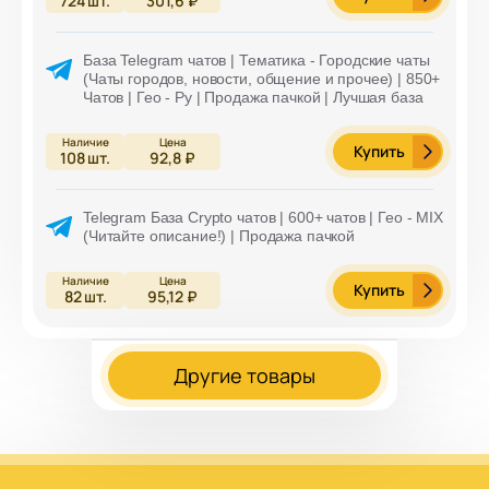
724
шт.
301,6 ₽
База Telegram чатов | Тематика - Городские чаты
(Чаты городов, новости, общение и прочее) | 850+
Чатов | Гео - Ру | Продажа пачкой | Лучшая база
Купить
108
шт.
92,8 ₽
Telegram База Crypto чатов | 600+ чатов | Гео - MIX
(Читайте описание!) | Продажа пачкой
Купить
82
шт.
95,12 ₽
Другие товары