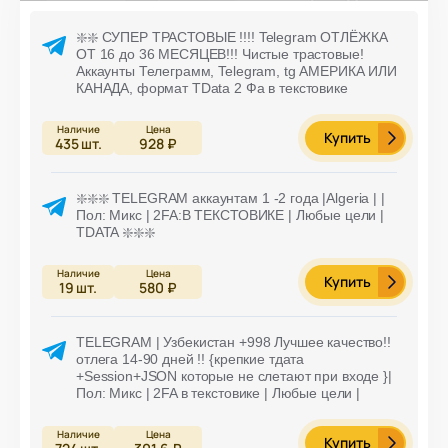
❇️❇️ СУПЕР ТРАСТОВЫЕ !!!! Telegram ОТЛЁЖКА
ОТ 16 до 36 МЕСЯЦЕВ!!! Чистые трастовые!
Аккаунты Телеграмм, Telegram, tg АМЕРИКА ИЛИ
КАНАДА, формат TData 2 Фа в текстовике
Купить
435
шт.
928 ₽
❇️❇️❇️ TELEGRAM аккаунтам 1 -2 года |Algeria | |
Пол: Микс | 2FA:В ТЕКСТОВИКЕ | Любые цели |
TDATA ❇️❇️❇️
Купить
19
шт.
580 ₽
TELEGRAM | Узбекистан +998 Лучшее качество!!
отлега 14-90 дней !! {крепкие тдата
+Session+JSON которые не слетают при входе }|
Пол: Микс | 2FA в текстовике | Любые цели |
Купить