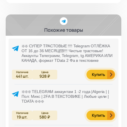
Похожие товары
❇️❇️ СУПЕР ТРАСТОВЫЕ !!!! Telegram ОТЛЁЖКА
ОТ 16 до 36 МЕСЯЦЕВ!!! Чистые трастовые!
Аккаунты Телеграмм, Telegram, tg АМЕРИКА ИЛИ
КАНАДА, формат TData 2 Фа в текстовике
Купить
441
шт.
928 ₽
❇️❇️❇️ TELEGRAM аккаунтам 1 -2 года |Algeria | |
Пол: Микс | 2FA:В ТЕКСТОВИКЕ | Любые цели |
TDATA ❇️❇️❇️
Купить
19
шт.
580 ₽