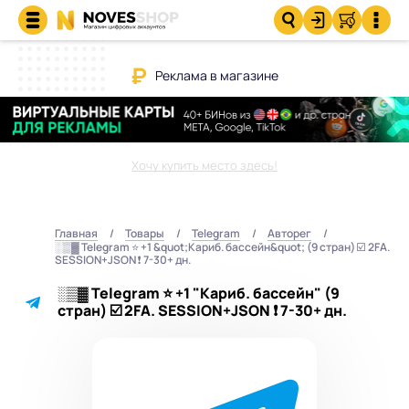
Реклама в магазине
Хочу купить место здесь!
Главная
Товары
Telegram
Авторег
░▒▓ Telegram ⭐️ +1 &quot;Кариб. бассейн&quot; (9 стран) ☑️ 2FA.
SESSION+JSON ❗️ 7-30+ дн.
░▒▓ Telegram ⭐️ +1 "Кариб. бассейн" (9
стран) ☑️ 2FA. SESSION+JSON ❗️ 7-30+ дн.