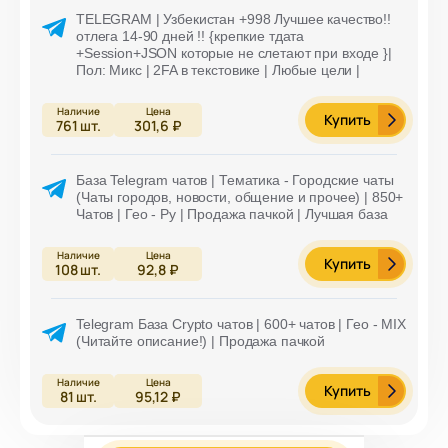
TELEGRAM | Узбекистан +998 Лучшее качество!!
отлега 14-90 дней !! {крепкие тдата
+Session+JSON которые не слетают при входе }|
Пол: Микс | 2FA в текстовике | Любые цели |
Купить
761
шт.
301,6 ₽
База Telegram чатов | Тематика - Городские чаты
(Чаты городов, новости, общение и прочее) | 850+
Чатов | Гео - Ру | Продажа пачкой | Лучшая база
Купить
108
шт.
92,8 ₽
Telegram База Crypto чатов | 600+ чатов | Гео - MIX
(Читайте описание!) | Продажа пачкой
Купить
81
шт.
95,12 ₽