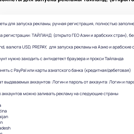
еты для запуска рекламы, ручная регистрация, полностью заполн
а регистрации: ТАЙЛАНД (открыто ГЕО Азии и арабских стран), б
and
, валюта USD, PREPAY, для запуска рекламы на Азию и арабские 
аунт нужно заходить с антидетект браузера и прокси Тайланда
нять с
PayPal
или карты азиатского банка (кредитная/дебетовая)
т выдаваемых аккаунтов: Логин и пароль от аккаунта: Логин и пар
х аккаунтов можно заливать рекламу на следующие страны:
a
tina
aijan
in
adesh
us