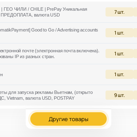
 | ГЕО ЧИЛИ / CHILE | PrePay Уникальная
7
шт.
ом, ПРЕДОПЛАТА, валюта USD
matikPayment] Good to Go / Advertising accounts
1
шт.
ектронной почте (электронная почта включена).
1
шт.
ованы IP из разных стран.
1
шт.
н
ты для запуска рекламы Вьетнам, (открыто
9
шт.
, Vietnam, валюта USD, POSTPAY
Другие товары