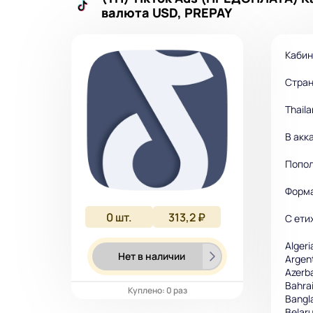
валюта USD, PREPAY
Кабин
Стран
Thail
В акк
Попол
Форма
0
шт.
313,2 ₽
С ети
Algeri
Нет в наличии
Argen
Azerb
Bahra
Куплено: 0 раз
Bangl
Belar