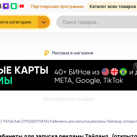
/
/
/
Партнерская программа
Каталог всех товаров
рите категорию
Реклама в магазине
Хочу купить место здесь!
) TikTok Ads (ПРЕДОПЛАТА) Кабинеты для запуска рекламы Тайланд, (открыто
абинеты для запуска рекламы Тайланд, (открыто 