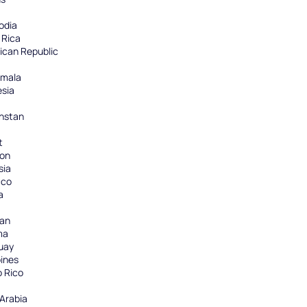
a
odia
 Rica
ican Republic
mala
esia
hstan
t
on
sia
cco
a
tan
ma
uay
pines
o Rico
Arabia