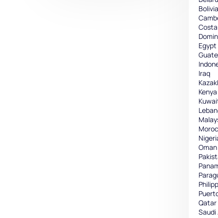
Bolivi
Camb
Costa
Domin
Egypt
Guate
Indon
Iraq
Kazak
Kenya
Kuwai
Leban
Malay
Moro
Nigeri
Oman
Pakis
Pana
Parag
Philip
Puert
Qatar
Saudi 