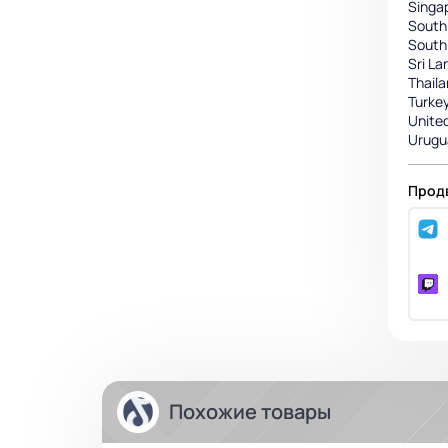
Singa
South 
South
Sri La
Thail
Turke
Unite
Urugu
Продв
Похожие товары