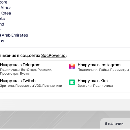
pore
Africa
 Korea
nka
and
y
d Arab Emirates
ay
ижение в соц.сетях
SocPower.io
:
Накрутка в Telegram
Накрутка в Instagram
Подписчики, БотСтарт, Реакции,
Подписчики, Лайки, Просмотры
Просмотры, Бусты
Накрутка в Twitch
Накрутка в Kick
Зрители, Просмотры VOD, Подписчики
Зрители, Подписчики
В наличии