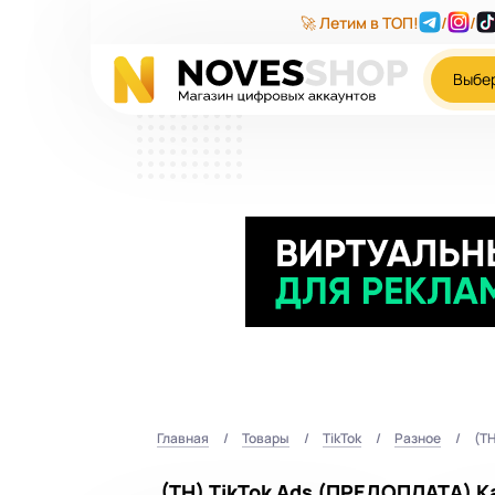
🚀 Летим в ТОП!
/
/
Выбе
Главная
Товары
TikTok
Разное
(TH
(TH) TikTok Ads (ПРЕДОПЛАТА) К