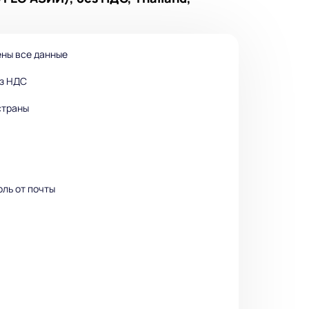
ены все данные
ез НДС
страны
оль от почты