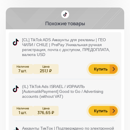
Похожие товары
[CL] TikTok ADS Аккаунты для рекламы | ГЕО
ЧИЛИ / CHILE | PrePay Уникальная ручная
регистрация, почта с доступом, ПРЕДОПЛАТА,
валюта USD
Купить
7
шт.
251,1 ₽
(IL) TikTok Ads ISRAEL / ИЗРАИЛЬ
[AutomatikPayment] Good to Go / Advertising
accounts (without VAT)
Купить
1
шт.
376,65 ₽
Аккаунты ТикТок | Подтверждено по электронной