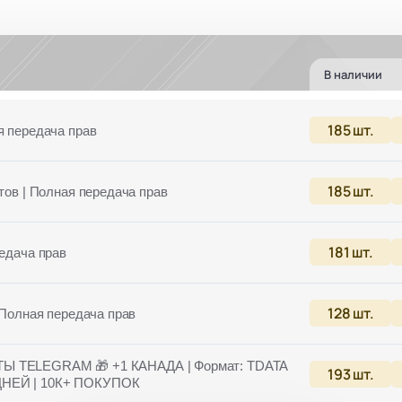
В наличии
185
шт.
я передача прав
185
шт.
тов | Полная передача прав
181
шт.
редача прав
128
шт.
| Полная передача прав
TELEGRAM 🎁 +1 КАНАДА | Формат: TDATA
193
шт.
ДНЕЙ | 10К+ ПОКУПОК