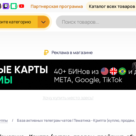
/
/
/
Партнерская программа
Каталог всех товаров
рите категорию
Реклама в магазине
Хочу купить место здесь!
уппы
База активных телеграм чатов | Тематика - Крипта (куплю, продам, 