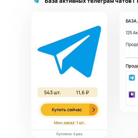
База активных телеграм чатов | 
БАЗА
125 А
Прода
Продв
543
шт.
11,6 ₽
Купить сейчас
Мин.заказ: 1 шт.
Куплено: 4 раз