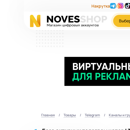
Накрутка
/
/
Выбе
Главная
Товары
Telegram
Каналы и гр