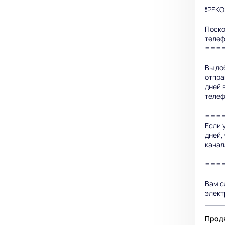
❗РЕК
Поско
телеф
===
Вы до
отпра
дней 
телеф
===
Если 
дней,
канал
===
Вам с
элект
Продв