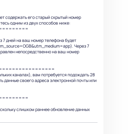
жет содержать его старый скрытый номер
тесь одним из двух способов ниже:
=========
з 7 дней на ваш номер телефона будет
y?utm_source=OGB&utm_medium=app). Через 7
тправлен непосредственно на ваш номер
=================
ольких каналах), вам потребуется подождать 28
ть данные своего адреса электронной почты или
=========
оскольку слишком раннее обновление данных