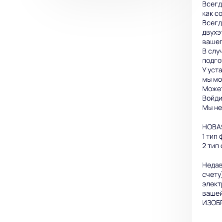
Всегд
как с
Всегд
двухэ
вашег
В слу
подго
У уст
мы мо
Может
Войди
Мы не
НОВА
1 тип
2 тип
Недав
счету
элект
вашей
ИЗОБР