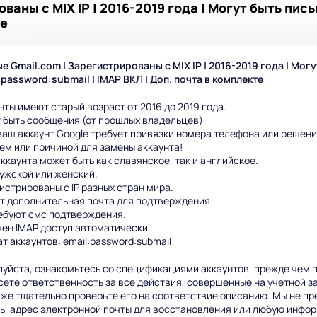
аны с MIX IP | 2016-2019 года | Могут быть пись
те
е Gmail.com | Зарегистрированы с MIX IP | 2016-2019 года | Могу
:password:submail | IMAP ВКЛ | Доп. почта в комплекте
нты имеют старый возраст от 2016 до 2019 года.
 быть сообщения (от прошлых владельцев)
ваш аккаунт Google требует привязки номера телефона или решени
ем или причиной для замены аккаунта!
ккаунта может быть как славянское, так и английское.
ужской или женский.
истрированы с IP разных стран мира.
т дополнительная почта для подтверждения.
ебуют смс подтверждения.
ен IMAP доступ автоматически
т аккаунтов: email:password:submail
уйста, ознакомьтесь со спецификациями аккаунтов, прежде чем п
сете ответственность за все действия, совершенные на учетной з
 же тщательно проверьте его на соответствие описанию. Мы не пр
ь, адрес электронной почты для восстановления или любую инфор