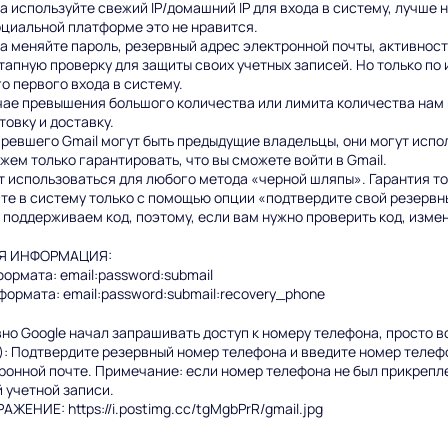
а используйте свежий IP/домашний IP для входа в систему, лучше 
оциальной платформе это не нравится.
а меняйте пароль, резервный адрес электронной почты, активност
тапную проверку для защиты своих учетных записей. Но только по
о первого входа в систему.
чае превышения большого количества или лимита количества нам 
товку и доставку.
аревшего Gmail могут быть предыдущие владельцы, они могут испо
жем только гарантировать, что вы сможете войти в Gmail.
 использоваться для любого метода «черной шляпы». Гарантия то
те в систему только с помощью опции «подтвердите свой резервн
 поддерживаем код, поэтому, если вам нужно проверить код, изме
Я ИНФОРМАЦИЯ:
 формата: email:password:submail
 формата: email:password:submail:recovery_phone
но Google начал запрашивать доступ к номеру телефона, просто в
): Подтвердите резервный номер телефона и введите номер телеф
ронной почте. Примечание: если номер телефона не был прикреплен
 учетной записи.
АЖЕНИЕ: https://i.postimg.cc/tgMgbPrR/gmail.jpg