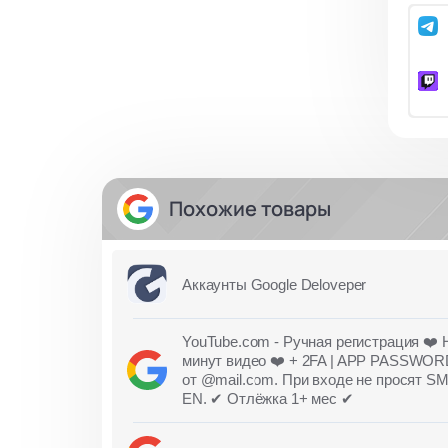
Похожие товары
Аккаунты Google Deloveper
YouTube.com - Ручная регистрация ❤️ 
минут видео ❤️ + 2FA | APP PASSWOR
от @mail.com. При входе не просят SM
EN. ✔ Отлёжка 1+ мес ✔