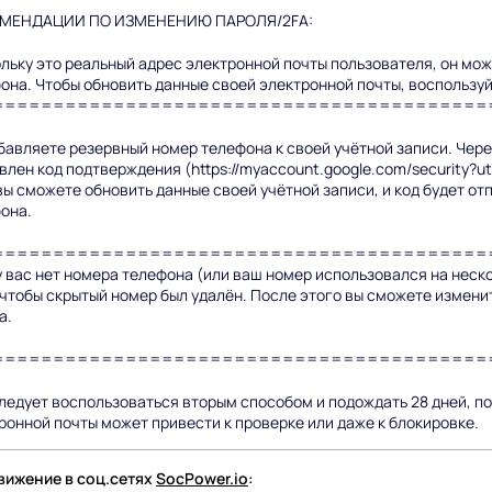
ОМЕНДАЦИИ ПО ИЗМЕНЕНИЮ ПАРОЛЯ/2FA:
льку это реальный адрес электронной почты пользователя, он мо
она. Чтобы обновить данные своей электронной почты, воспользуй
=========================================
бавляете резервный номер телефона к своей учётной записи. Чере
влен код подтверждения (https://myaccount.google.com/securit
вы сможете обновить данные своей учётной записи, и код будет о
она.
=========================================
у вас нет номера телефона (или ваш номер использовался на неск
 чтобы скрытый номер был удалён. После этого вы сможете измени
а.
=========================================
ледует воспользоваться вторым способом и подождать 28 дней, п
ронной почты может привести к проверке или даже к блокировке.
ижение в соц.сетях
SocPower.io
: