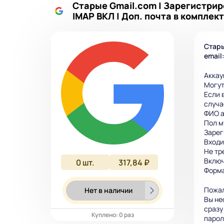
Старые Gmail.com | Зарегистриров
IMAP ВКЛ | Доп. почта в комплек
Стары
email
Аккау
Могут
Если 
случа
ФИО а
Пол м
Зарег
Входи
Не тр
Включ
0
шт.
317,84 ₽
Форма
Пожал
Нет в наличии
Вы не
сразу
Куплено: 0 раз
парол