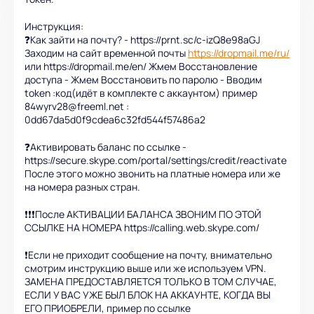
Инструкция:
❓Как зайти на почту? - https://prnt.sc/c-izQ8e98aGJ
Заходим на сайт временной почты
https://dropmail.me/ru/
или https://dropmail.me/en/ Жмем Восстановление
доступа - Жмем Восстановить по паролю - Вводим
token :код(идёт в комплекте с аккаунтом) пример
84wyrv28@freeml.net :
0dd67da5d0f9cdea6c32fd544f57486a2
❓Активировать баланс по ссылке -
https://secure.skype.com/portal/settings/credit/reactivate
После этого можно звонить на платные номера или же
на номера разных стран.
❗️❗️❗️После АКТИВАЦИИ БАЛАНСА ЗВОНИМ ПО ЭТОЙ
ССЫЛКЕ НА НОМЕРА https://calling.web.skype.com/
❗️Если не приходит сообщение на почту, внимательно
смотрим инструкцию выше или же используем VPN.
ЗАМЕНА ПРЕДОСТАВЛЯЕТСЯ ТОЛЬКО В ТОМ СЛУЧАЕ,
ЕСЛИ У ВАС УЖЕ БЫЛ БЛОК НА АККАУНТЕ, КОГДА ВЫ
ЕГО ПРИОБРЕЛИ, пример по ссылке