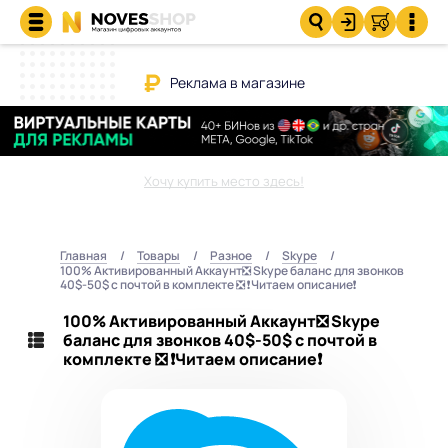
Реклама в магазине
Хочу купить место здесь!
Главная
Товары
Разное
Skype
100% Активированный Аккаунт❎ Skype баланс для звонков
40$-50$ с почтой в комплекте ❎ ❗️Читаем описание❗️
100% Активированный Аккаунт❎ Skype
баланс для звонков 40$-50$ с почтой в
комплекте ❎ ❗️Читаем описание❗️