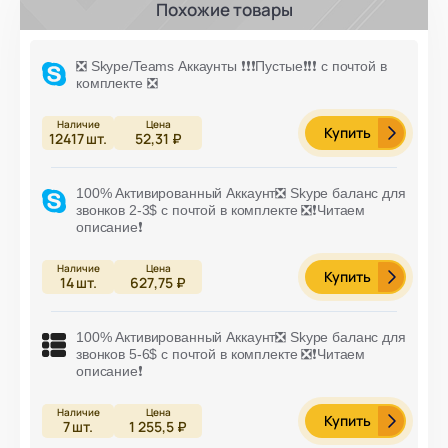
Похожие товары
❎ Skype/Teams Аккаунты ❗️❗️❗️Пустые❗️❗️❗️ с почтой в
комплекте ❎
Купить
12417
шт.
52,31 ₽
100% Активированный Аккаунт❎ Skype баланс для
звонков 2-3$ с почтой в комплекте ❎❗️Читаем
описание❗️
Купить
14
шт.
627,75 ₽
100% Активированный Аккаунт❎ Skype баланс для
звонков 5-6$ с почтой в комплекте ❎❗️Читаем
описание❗️
Купить
7
шт.
1 255,5 ₽