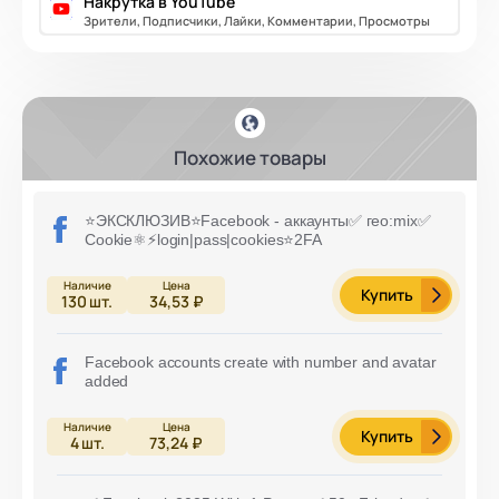
Накрутка в YouTube
Зрители, Подписчики, Лайки, Комментарии, Просмотры
Похожие товары
⭐️ЭКСКЛЮЗИВ⭐️Facebook - аккаунты✅ гео:mix✅
Cookie⚛️⚡️login|pass|cookies⭐️2FA
Купить
130
шт.
34,53 ₽
Facebook accounts create with number and avatar
added
Купить
4
шт.
73,24 ₽