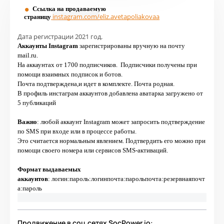
Ссылка на продаваемую
instagram.com/
eliz.avetapoliakovaa
страницу
Дата регистрации 2021 год.
Аккаунты Instagram
зарегистрированы вручную на почту
mail.ru.
На аккаунтах от 1700 подписчиков. Подписчики получены при
помощи взаимных подписок и ботов.
Почта подтверждена,и идет в комплекте. Почта родная.
В профиль инстаграм аккаунтов добавлена аватарка загружено от
5 публикаций
Важно
: любой аккаунт Instagram может запросить подтверждение
по SMS при входе или в процессе работы.
Это считается нормальным явлением. Подтвердить его можно при
помощи своего номера или сервисов SMS-активаций.
Формат выдаваемых
аккаунтов
:
логин:пароль:логинпочта:парольпочта:резервнаяпочт
а:пароль
Продвижение в соц.сетях
SocPower.io
: