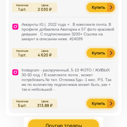
Купить
1
шт.
2 030 ₽
Аккаунты IG |. 2022 года + . В комплекте почта. В
профиле добавлена Аватарка и 57 фото красивой
девушки . С подписчиками 3200+ Ссылка на
аккаунт в описании ниже. #24099
Купить
1
шт.
4 620 ₽
Instagram - раскрученный, 5-10 ФОТО / ЖИВЫХ
30-50 под. / В комплекте почта , может
потребовать № тел. Отлежка 5дн.-1 мес. P.S. Так
же по количеству подписчиков может быть ,как +
так и небольшой - .
Купить
5
шт.
313,88 ₽
Другие товары