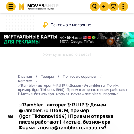
Реклама в магазине
Хочу купить место здесь!
Главная
Товары
Почтовые сервисы
Rambler
✅Rambler - авторег ✨ RU IP ✨ Домен - @rambler.ru | Пол: М,
пример (Igor.Tikhonov1994) | Прием и отправка писем работают
| Чистые, без номера | Формат: почта@rambler.ru:пароль☄️
✅Rambler - авторег ✨ RU IP ✨ Домен -
@rambler.ru | Пол: М, пример
(Igor.Tikhonov1994) | Прием и отправка
писем работают | Чистые, без номера |
Формат: почта@rambler.ru:пароль☄️