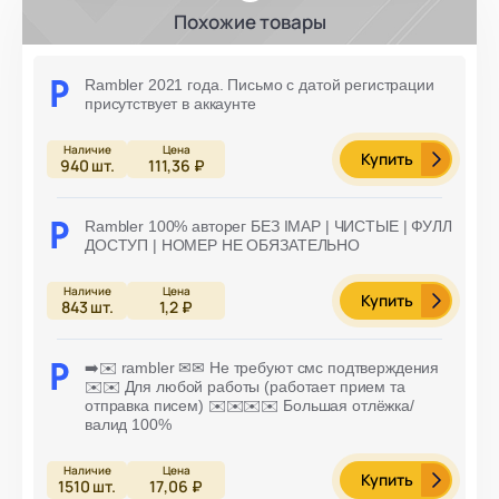
Похожие товары
Rambler 2021 года. Письмо с датой регистрации
присутствует в аккаунте
Купить
940
шт.
111,36 ₽
Rambler 100% авторег БЕЗ IMAP | ЧИСТЫЕ | ФУЛЛ
ДОСТУП | НОМЕР НЕ ОБЯЗАТЕЛЬНО
Купить
843
шт.
1,2 ₽
➡️✉️ rambler ✉✉ Не требуют смс подтверждения
✉️✉️ Для любой работы (работает прием та
отправка писем) ✉️✉️✉️✉️ Большая отлёжка/
валид 100%
Купить
1510
шт.
17,06 ₽