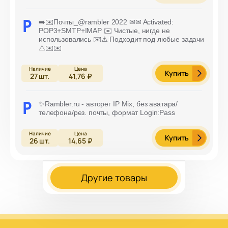
➡️✉️Почты_@rambler 2022 ✉✉ Activated:
POP3+SMTP+IMAP ✉️ Чистые, нигде не
использовались ✉️⚠️ Подходит под любые задачи
⚠️✉️✉️
Купить
27
шт.
41,76 ₽
✨Rambler.ru - авторег IP Mix, без аватара/
телефона/рез. почты, формат Login:Pass
Купить
26
шт.
14,65 ₽
Другие товары