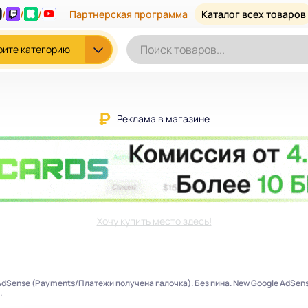
/
/
/
Партнерская программа
Каталог всех товаров
рите категорию
Реклама в магазине
Хочу купить место здесь!
dSense (Payments/Платежи получена галочка). Без пина. New Google AdSense
.