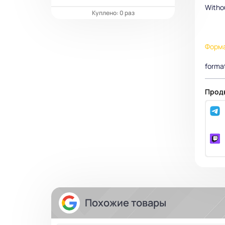
Withou
Куплено: 0 раз
Форм
format
Продв
Похожие товары