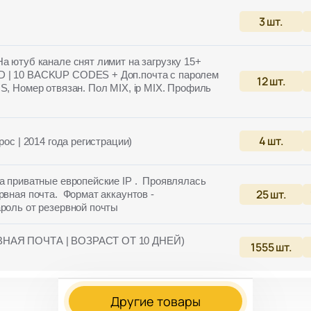
3
шт.
На ютуб канале снят лимит на загрузку 15+
D | 10 BACKUP CODES + Доп.почта с паролем
12
шт.
S, Номер отвязан. Пол MIX, ip MIX. Профиль
4
шт.
рос | 2014 года регистрации)
на приватные европейские IP . Проявлялась
25
шт.
рвная почта. Формат аккаунтов -
ароль от резервной почты
ВНАЯ ПОЧТА | ВОЗРАСТ ОТ 10 ДНЕЙ)
1555
шт.
Другие товары