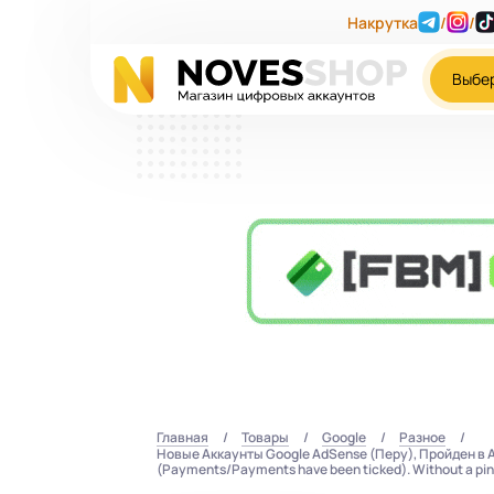
Накрутка
/
/
Выбе
Главная
Товары
Google
Разное
Новые Аккаунты Google AdSense (Перу), Пройден в A
(Payments/Payments have been ticked). Without a pin