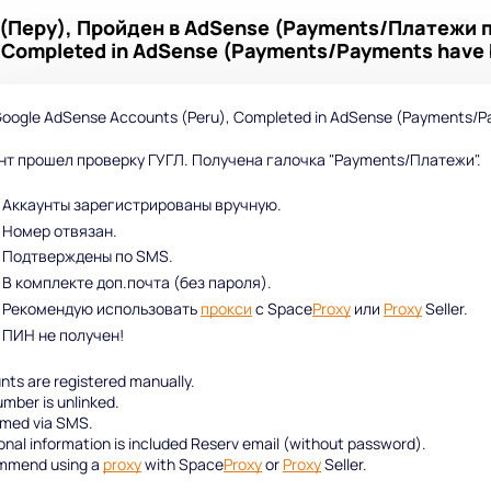
(Перу), Пройден в AdSense (Payments/Платежи п
 Completed in AdSense (Payments/Payments have be
oogle AdSense Accounts (Peru), Completed in AdSense (Payments/Pay
нт прошел проверку ГУГЛ. Получена галочка "Payments/Платежи".
Аккаунты зарегистрированы вручную.
Номер отвязан.
Подтверждены по SMS.
В комплекте доп.почта (без пароля).
Рекомендую использовать
прокси
с Space
Proxy
или
Proxy
Seller.
ПИН не получен!
ts are registered manually.
mber is unlinked.
rmed via SMS.
onal information is included Reserv email (without password).
ommend using a
proxy
with Space
Proxy
or
Proxy
Seller.