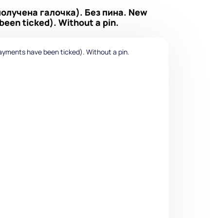
олучена галочка). Без пина. New
en ticked). Without a pin.
ments have been ticked). Without a pin.