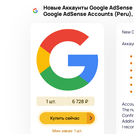
Новые Аккаунты Google AdSense 
Google AdSense Accounts (Peru),
New G
Аккау
1
шт.
6 728 ₽
Accoun
The nu
Confi
Купить сейчас
Additi
I rec
Мин.заказ: 1 шт.