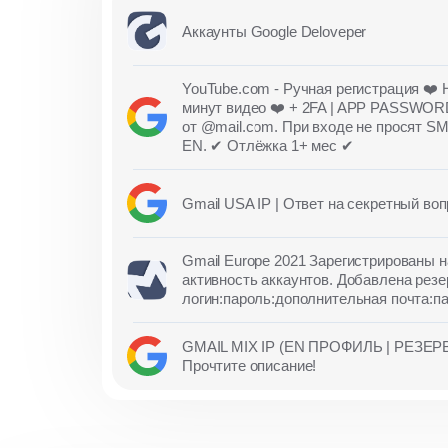
Аккаунты Google Deloveper
YouTube.com - Ручная регистрация ❤️ 
минут видео ❤️ + 2FA | APP PASSWOR
от @mail.com. При входе не просят SM
EN. ✔ Отлёжка 1+ мес ✔
Gmail USA IP | Ответ на секретный воп
Gmail Europe 2021 Зарегистрированы 
активность аккаунтов. Добавлена резе
логин:пароль:дополнительная почта:п
GMAIL MIX IP (EN ПРОФИЛЬ | РЕЗЕР
Прочтите описание!