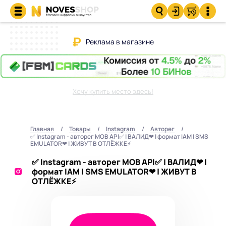
Реклама в магазине
Хочу купить место здесь!
Главная
Товары
Instagram
Авторег
✅ Instagram - авторег MOB API✅ | ВАЛИД❤ | формат IAM | SMS
EMULATOR❤ | ЖИВУТ В ОТЛЁЖКЕ⚡️
✅ Instagram - авторег MOB API✅ | ВАЛИД❤ |
формат IAM | SMS EMULATOR❤ | ЖИВУТ В
ОТЛЁЖКЕ⚡️