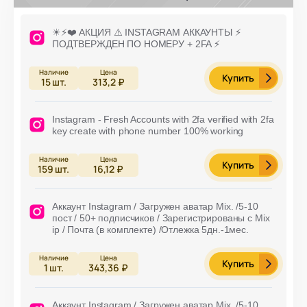
☀⚡️❤️ АКЦИЯ ⚠️ INSTAGRAM АККАУНТЫ ⚡️
ПОДТВЕРЖДЕН ПО НОМЕРУ + 2FA ⚡️
Купить
15
шт.
313,2 ₽
Instagram - Fresh Accounts with 2fa verified with 2fa
key create with phone number 100% working
Купить
159
шт.
16,12 ₽
Аккаунт Instagram / Загружен аватар Mix. /5-10
пост / 50+ подписчиков / Зарегистрированы с Mix
ip / Почта (в комплекте) /Отлежка 5дн.-1мес.
Купить
1
шт.
343,36 ₽
Аккаунт Instagram / Загружен аватар Mix. /5-10