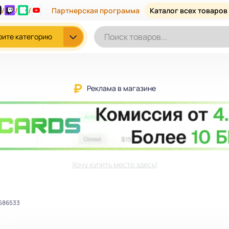
/
/
/
Партнерская программа
Каталог всех товаров
рите категорию
Реклама в магазине
Хочу купить место здесь!
 586533