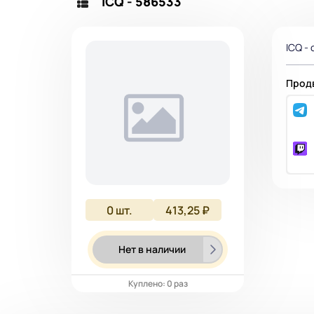
ICQ - 586533
ICQ -
Продв
0
шт.
413,25 ₽
Нет в наличии
Куплено: 0 раз