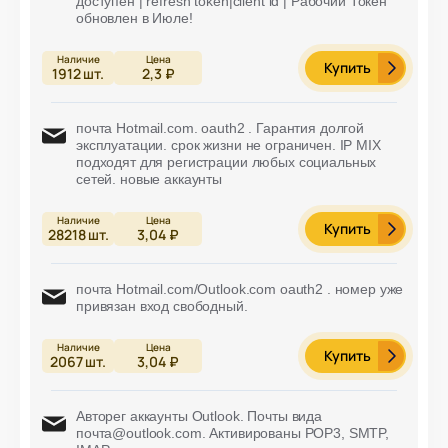
доступен | refresh token|client id | Рабочий Токен
обновлен в Июле!
Купить
1912
шт.
2,3 ₽
почта Hotmail.com. oauth2 . Гарантия долгой
эксплуатации. cрок жизни не ограничен. IP MIX
подходят для регистрации любых социальных
сетей. новые аккаунты
Купить
28218
шт.
3,04 ₽
почта Hotmail.com/Outlook.com oauth2 . номер уже
привязан вход свободный.
Купить
2067
шт.
3,04 ₽
Авторег аккаунты Outlook. Почты вида
почта@outlook.com. Активированы POP3, SMTP,