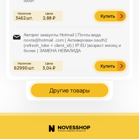
IMAP.
Купить
3462
шт.
2,88 ₽
Авторег аккаунты Hotmail | Почты вида
почта@hotmail .com | Активирован oauth2
(refresh_toke + client_id) | IP:EU |возраст месяц и
более | ЗАМЕНА НЕВАЛИДА
Купить
62990
шт.
3,04 ₽
Другие товары