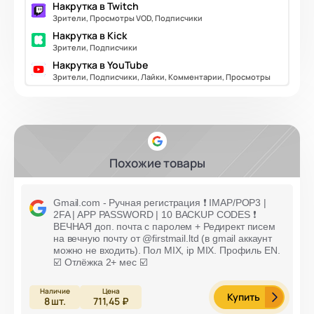
Накрутка в Twitch
Зрители, Просмотры VOD, Подписчики
Накрутка в Kick
Зрители, Подписчики
Накрутка в YouTube
Зрители, Подписчики, Лайки, Комментарии, Просмотры
Похожие товары
Gmail.com - Ручная регистрация ❗️ IMAP/POP3 |
2FA | APP PASSWORD | 10 BACKUP CODES ❗️
ВЕЧНАЯ доп. почта с паролем + Редирект писем
на вечную почту от @firstmail.ltd (в gmail аккаунт
можно не входить). Пол MIX, ip MIX. Профиль EN.
☑️ Отлёжка 2+ мес ☑️
Купить
8
шт.
711,45 ₽