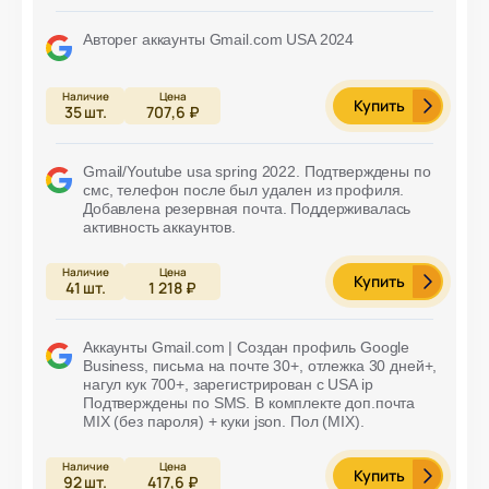
Авторег аккаунты Gmail.com USA 2024
Купить
35
шт.
707,6 ₽
Gmail/Youtube usa spring 2022. Подтверждены по
смс, телефон после был удален из профиля.
Добавлена резервная почта. Поддерживалась
активность аккаунтов.
Купить
41
шт.
1 218 ₽
Аккаунты Gmail.com | Создан профиль Google
Business, письма на почте 30+, отлежка 30 дней+,
нагул кук 700+, зарегистрирован с USA ip
Подтверждены по SMS. В комплекте доп.почта
MIX (без пароля) + куки json. Пол (MIX).
Купить
92
шт.
417,6 ₽