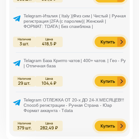
Telegram-Италия ( Italy )|Физ сим | Чистый | Ручная
регистрация |2FA (с паролем)| Женский |
ФОРМАТ: TDATA | Без спамблока |
Купить
3
шт.
418,5 ₽
Telagram База Крипто чатов | 400+ чатов. | Гео - Ру
| Отличная база
Купить
29
шт.
104,4 ₽
Telegram ОТЛЕЖКА ОТ 20-х ДО 24-Х МЕСЯЦЕВ!!!
Способ регистрации - Ручная Страна - Юар
Формат аккаунта - Tdata
Купить
379
шт.
282,49 ₽