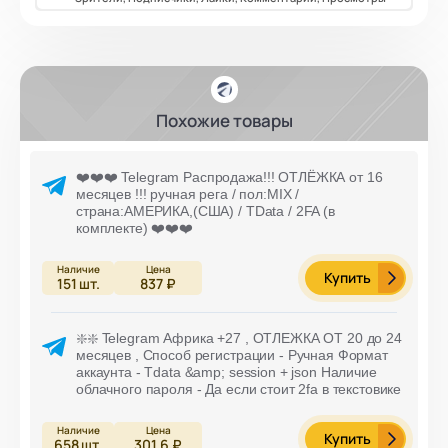
Похожие товары
❤️❤️❤️ Telegram Распродажа!!! ОТЛЁЖКА от 16
месяцев !!! ручная рега / пол:MIX /
страна:АМЕРИКА,(США) / TData / 2FA (в
комплекте) ❤️❤️❤️
Купить
151
шт.
837 ₽
❇️❇️ Telegram Африка +27 , ОТЛЕЖКА ОТ 20 до 24
месяцев , Способ регистрации - Ручная Формат
аккаунта - Tdata &amp; session + json Наличие
облачного пароля - Да если стоит 2fa в текстовике
Купить
658
шт.
301,6 ₽