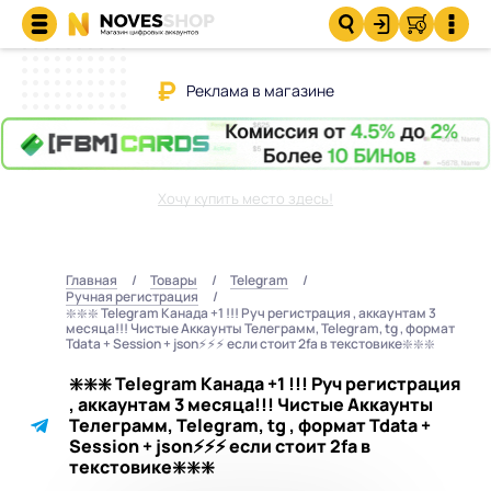
Реклама в магазине
Хочу купить место здесь!
Главная
Товары
Telegram
Ручная регистрация
❇️❇️❇️ Telegram Канада +1 !!! Руч регистрация , аккаунтам 3
месяца!!! Чистые Аккаунты Телеграмм, Telegram, tg , формат
Tdata + Session + json⚡⚡⚡ если стоит 2fa в текстовике❇️❇️❇️
❇️❇️❇️ Telegram Канада +1 !!! Руч регистрация
, аккаунтам 3 месяца!!! Чистые Аккаунты
Телеграмм, Telegram, tg , формат Tdata +
Session + json⚡⚡⚡ если стоит 2fa в
текстовике❇️❇️❇️