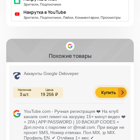
Зрители, Подписчики
Накрутка в YouTube
Зрители, Подписчики, Лайки, Комментарии, Просмотры
Похожие товары
Аккаунты Google Deloveper
Купить
3
шт.
19 256 ₽
YouTube.com - Ручная регистрация ❤️ На ютуб
канале снят лимит на загрузку 15+ минут видео ❤️
+ 2FA | APP PASSWORD | 10 BACKUP CODES +
Доп.почта с паролем от @mail.com. При входе не
просят SMS, Номер отвязан. Пол MIX, ip MIX.
Профиль EN. ✔ Отлёжка 1+ мес ✔